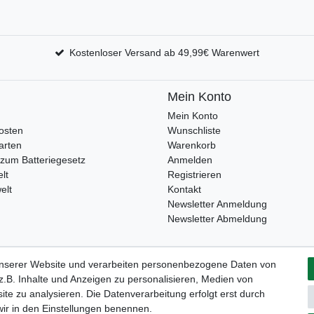
Kostenloser Versand ab 49,99€ Warenwert
Mein Konto
Mein Konto
osten
Wunschliste
arten
Warenkorb
zum Batteriegesetz
Anmelden
lt
Registrieren
elt
Kontakt
Newsletter Anmeldung
Newsletter Abmeldung
unserer Website und verarbeiten personenbezogene Daten von
Widerrufs­formular
Impressum
Daten­schutz­erklärung
A
.B. Inhalte und Anzeigen zu personalisieren, Medien von
ite zu analysieren. Die Datenverarbeitung erfolgt erst durch
 wir in den Einstellungen benennen.