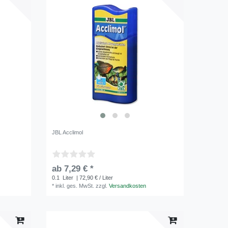
JBL Acclimol
ab 7,29 € *
0.1
Liter
| 72,90 € / Liter
*
inkl. ges. MwSt.
zzgl.
Versandkosten