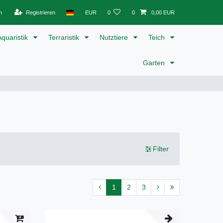
n
Registrieren
EUR
0
0
0,00 EUR
Aquaristik
Terraristik
Nutztiere
Teich
Garten
Filter
1
2
3