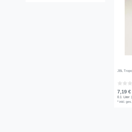
JBL Tropo
7,19 €
0.1
Liter
|
*
inkl. ges