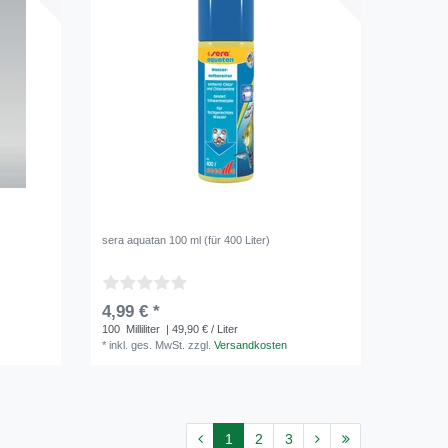
sera aquatan 100 ml (für 400 Liter)
4,99 € *
100
Milliliter
| 49,90 € / Liter
*
inkl. ges. MwSt.
zzgl.
Versandkosten
1
2
3