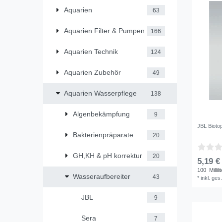
Aquarien
63
Aquarien Filter & Pumpen
166
Aquarien Technik
124
Aquarien Zubehör
49
Aquarien Wasserpflege
138
Algenbekämpfung
9
JBL Bioto
Bakterienpräparate
20
GH,KH & pH korrektur
20
5,19 €
100
Millili
Wasseraufbereiter
43
*
inkl. ges
JBL
9
Sera
7