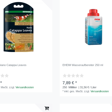
 Nano Catappa Leaves
EHEIM Wasseraufbereiter 250 ml
 *
7,89 € *
. MwSt.
zzgl.
Versandkosten
250
Milliliter
| 31,56 € / Liter
*
inkl. ges. MwSt.
zzgl.
Versandkosten