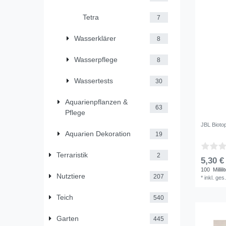
Tetra
7
Wasserklärer
8
Wasserpflege
8
Wassertests
30
Aquarienpflanzen &
63
Pflege
JBL Bioto
Aquarien Dekoration
19
Terraristik
2
5,30 €
100
Millili
Nutztiere
207
*
inkl. ges
Teich
540
Garten
445