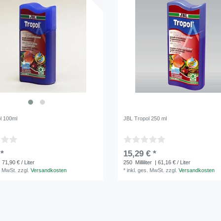
l 100ml
JBL Tropol 250 ml
 *
15,29 € *
 71,90 € / Liter
250
Milliliter
| 61,16 € / Liter
. MwSt.
zzgl.
Versandkosten
*
inkl. ges. MwSt.
zzgl.
Versandkosten