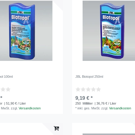
pol 100ml
JBL Biotopol 250ml
 *
9,19 € *
ter
| 51,90 € / Liter
250
Milliliter
| 36,76 € / Liter
. MwSt.
zzgl.
Versandkosten
*
inkl. ges. MwSt.
zzgl.
Versandkosten