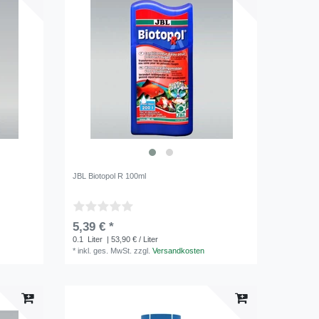
JBL Biotopol R 100ml
5,39 € *
0.1
Liter
| 53,90 € / Liter
*
inkl. ges. MwSt.
zzgl.
Versandkosten