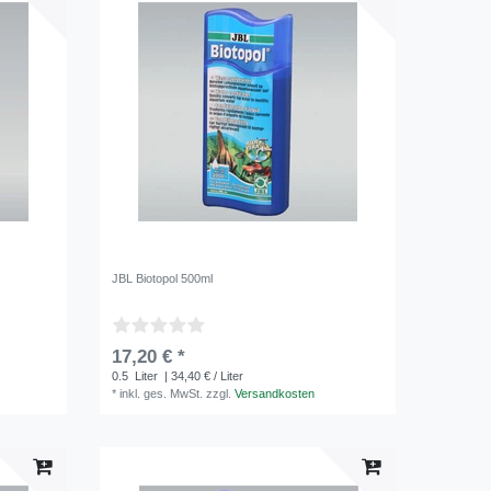
JBL Biotopol 500ml
17,20 € *
0.5
Liter
| 34,40 € / Liter
*
inkl. ges. MwSt.
zzgl.
Versandkosten