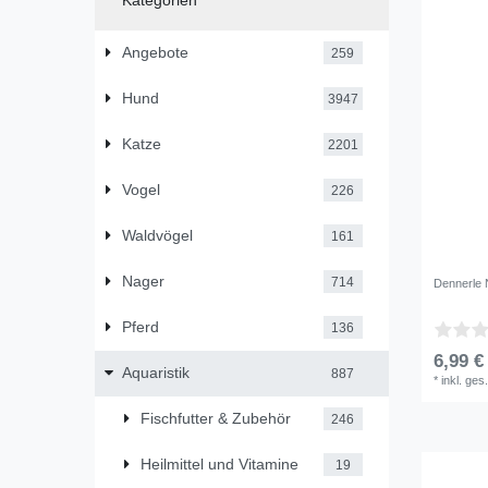
Kategorien
Angebote
259
Hund
3947
Katze
2201
Vogel
226
Waldvögel
161
Nager
714
Dennerle
Pferd
136
6,99 €
Aquaristik
887
*
inkl. ges
Fischfutter & Zubehör
246
Heilmittel und Vitamine
19