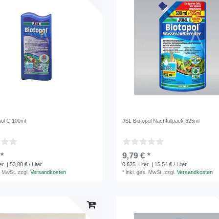
pol C 100ml
JBL Biotopol Nachfüllpack 625ml
 *
9,79 € *
ter
| 53,00 € / Liter
0.625
Liter
| 15,54 € / Liter
. MwSt.
zzgl.
Versandkosten
*
inkl. ges. MwSt.
zzgl.
Versandkosten