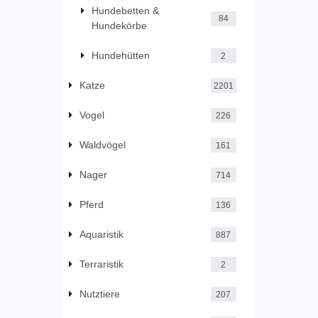
Hundebetten &
84
Hundekörbe
Hundehütten
2
Katze
2201
Vogel
226
Waldvögel
161
Nager
714
Pferd
136
Aquaristik
887
Terraristik
2
Nutztiere
207