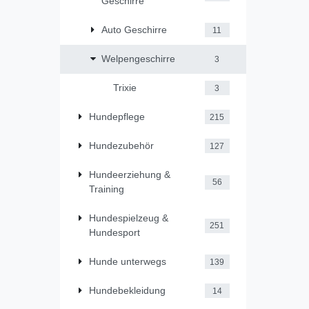
Geschirre
Auto Geschirre
11
Welpengeschirre
3
Trixie
3
Hundepflege
215
Hundezubehör
127
Hundeerziehung &
56
Training
Hundespielzeug &
251
Hundesport
Hunde unterwegs
139
Hundebekleidung
14