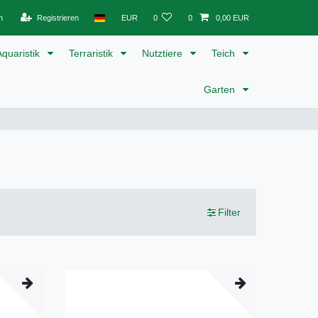
n
Registrieren
EUR
0
0
0,00 EUR
Aquaristik
Terraristik
Nutztiere
Teich
Garten
Filter