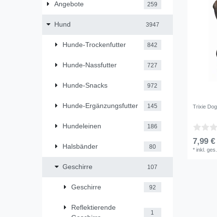
Angebote
259
Hund
3947
Hunde-Trockenfutter
842
Hunde-Nassfutter
727
Hunde-Snacks
972
Hunde-Ergänzungsfutter
145
Trixie Do
Hundeleinen
186
7,99 €
Halsbänder
80
*
inkl. ges
Geschirre
107
Geschirre
92
Reflektierende
1