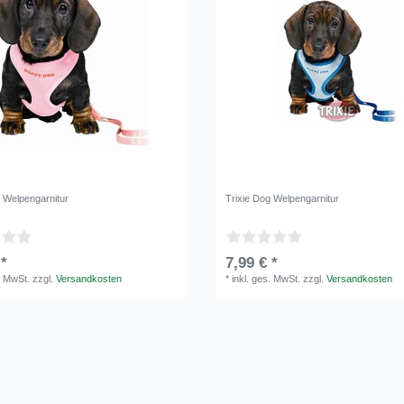
g Welpengarnitur
Trixie Dog Welpengarnitur
 *
7,99 € *
. MwSt.
zzgl.
Versandkosten
*
inkl. ges. MwSt.
zzgl.
Versandkosten