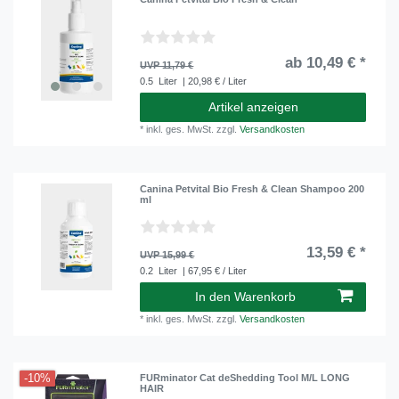
ab 10,49 € *
UVP 11,79 €
0.5
Liter
| 20,98 € / Liter
Artikel anzeigen
*
inkl. ges. MwSt.
zzgl.
Versandkosten
Canina Petvital Bio Fresh & Clean Shampoo 200
ml
13,59 € *
UVP 15,99 €
0.2
Liter
| 67,95 € / Liter
In den Warenkorb
*
inkl. ges. MwSt.
zzgl.
Versandkosten
-10%
FURminator Cat deShedding Tool M/L LONG
HAIR