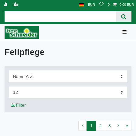
EUR
0
0,00 EUR
☰
Fellpflege
Filter
1
2
3