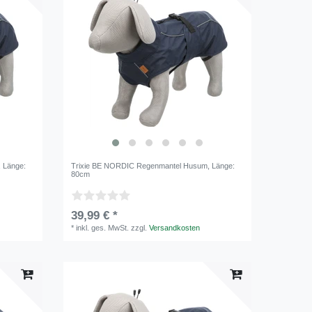
, Länge:
Trixie BE NORDIC Regenmantel Husum
, Länge:
80cm
39,99 € *
*
inkl. ges. MwSt.
zzgl.
Versandkosten