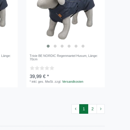
, Länge:
Trixie BE NORDIC Regenmantel Husum
, Länge:
70cm
39,99 € *
*
inkl. ges. MwSt.
zzgl.
Versandkosten
1
2