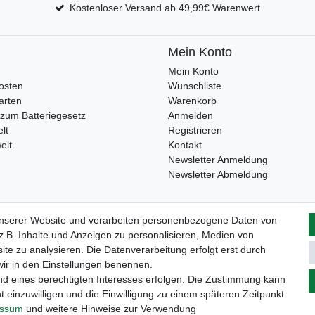
Kostenloser Versand ab 49,99€ Warenwert
Mein Konto
Mein Konto
osten
Wunschliste
arten
Warenkorb
zum Batteriegesetz
Anmelden
lt
Registrieren
elt
Kontakt
Newsletter Anmeldung
Newsletter Abmeldung
unserer Website und verarbeiten personenbezogene Daten von
Widerrufs­formular
Impressum
Daten­schutz­erklärung
A
.B. Inhalte und Anzeigen zu personalisieren, Medien von
ite zu analysieren. Die Datenverarbeitung erfolgt erst durch
 wir in den Einstellungen benennen.
nd eines berechtigten Interesses erfolgen. Die Zustimmung kann
t einzuwilligen und die Einwilligung zu einem späteren Zeitpunkt
essum
und weitere Hinweise zur Verwendung