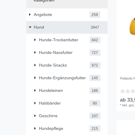
Kategorien
Angebote
259
Hund
3947
Hunde-Trockenfutter
842
Hunde-Nassfutter
727
Hunde-Snacks
972
Hunde-Ergänzungsfutter
145
Petlando 
Hundeleinen
186
ab 33,
Halsbänder
80
*
inkl. ges
Geschirre
107
Hundepflege
215