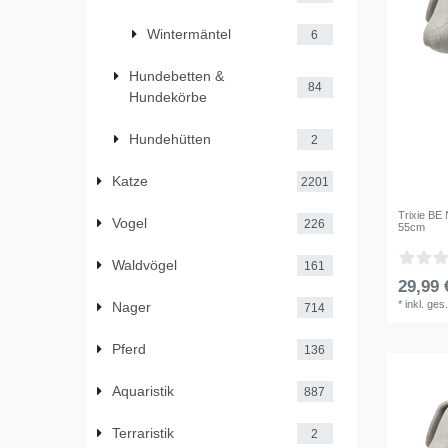
Wintermäntel
6
Hundebetten &
84
Hundekörbe
Hundehütten
2
Katze
2201
Trixie B
Vogel
226
55cm
Waldvögel
161
29,99 
*
inkl. ges
Nager
714
Pferd
136
Aquaristik
887
Terraristik
2