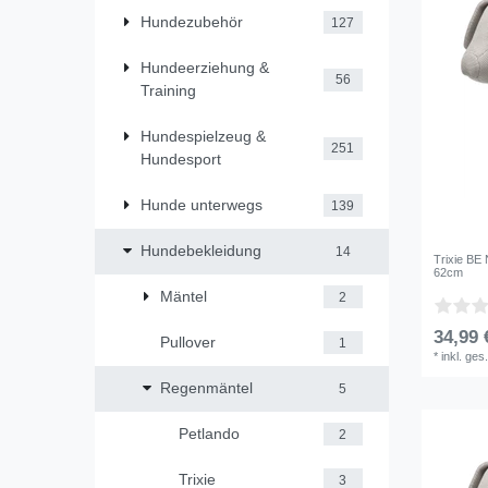
Hundezubehör
127
Hundeerziehung &
56
Training
Hundespielzeug &
251
Hundesport
Hunde unterwegs
139
Hundebekleidung
14
Trixie B
62cm
Mäntel
2
34,99 
Pullover
1
*
inkl. ges
Regenmäntel
5
Petlando
2
Trixie
3