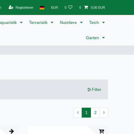
n
Registrieren
EUR
0
0
0,00 EUR
Aquaristik
Terraristik
Nutztiere
Teich
Garten
Filter
1
2