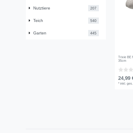
Nutztiere
207
Teich
540
Garten
445
Trixie B
35cm
24,99 
*
inkl. ges