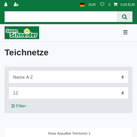
EUR
0
0,00 EUR
☰
Teichnetze
Filter
Oase AquaNet Teichnetz 1