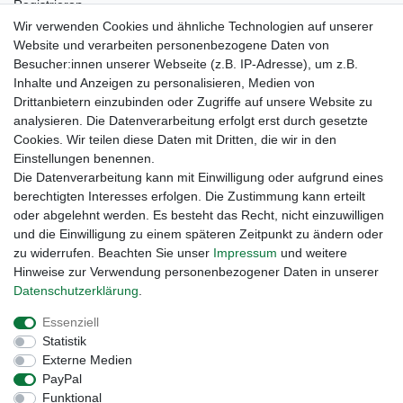
Registrieren
Kontakt
Wir verwenden Cookies und ähnliche Technologien auf unserer
Newsletter Anmeldung
Website und verarbeiten personenbezogene Daten von
Newsletter Abmeldung
Besucher:innen unserer Webseite (z.B. IP-Adresse), um z.B.
Inhalte und Anzeigen zu personalisieren, Medien von
Drittanbietern einzubinden oder Zugriffe auf unsere Website zu
analysieren. Die Datenverarbeitung erfolgt erst durch gesetzte
Cookies. Wir teilen diese Daten mit Dritten, die wir in den
Einstellungen benennen.
Die Datenverarbeitung kann mit Einwilligung oder aufgrund eines
berechtigten Interesses erfolgen. Die Zustimmung kann erteilt
oder abgelehnt werden. Es besteht das Recht, nicht einzuwilligen
und die Einwilligung zu einem späteren Zeitpunkt zu ändern oder
zu widerrufen. Beachten Sie unser
Impressum
und weitere
Hinweise zur Verwendung personenbezogener Daten in unserer
Daten­schutz­erklärung
.
Widerrufs­recht
Widerrufs­formular
Impressum
Essenziell
Statistik
Daten­schutz­erklärung
AGB
Kontakt
Externe Medien
PayPal
Funktional