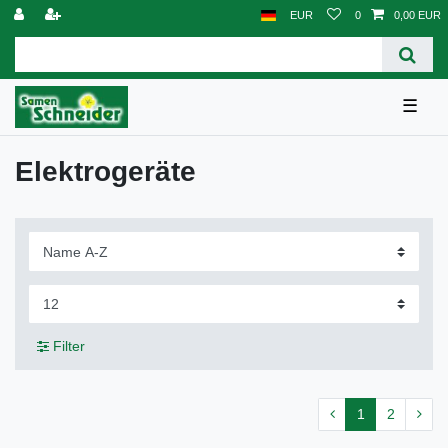
EUR
0
0,00 EUR
☰
Elektrogeräte
Filter
1
2