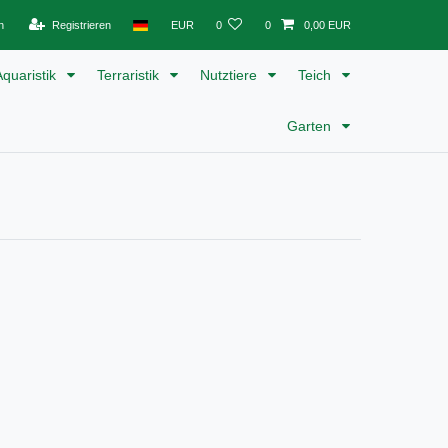
n
Registrieren
EUR
0
0
0,00 EUR
Aquaristik
Terraristik
Nutztiere
Teich
Garten