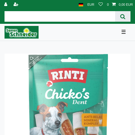
EUR
0
0,00 EUR
☰