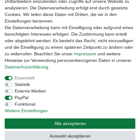
Drittanbietern einzubinden oder Zugriffe auf unsere Website zu
analysieren. Die Datenverarbeitung erfolgt erst durch gesetzte
Cookies. Wir teilen diese Daten mit Dritten, die wir in den
Einstellungen benennen.
Die Datenverarbeitung kann mit Einwilligung oder aufgrund eines
berechtigten Interesses erfolgen. Die Zustimmung kann erteilt
oder abgelehnt werden. Es besteht das Recht, nicht einzuwilligen
und die Einwilligung zu einem späteren Zeitpunkt zu ändern oder
zu widerrufen. Beachten Sie unser
Impressum
und weitere
Hinweise zur Verwendung personenbezogener Daten in unserer
Daten­schutz­erklärung
.
Widerrufs­recht
Widerrufs­formular
Impressum
Essenziell
Statistik
Daten­schutz­erklärung
AGB
Kontakt
Externe Medien
PayPal
Funktional
Weitere Einstellungen
Alle akzeptieren
Auswahl akzeptieren
© Copyright 2026 | Alle Rechte vorbehalten.