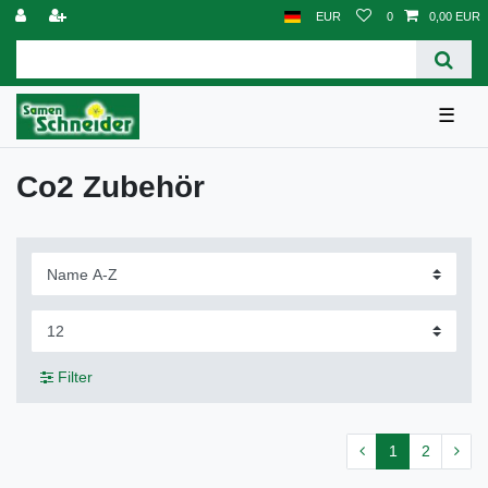
EUR
0
0,00 EUR
☰
Co2 Zubehör
Filter
1
2