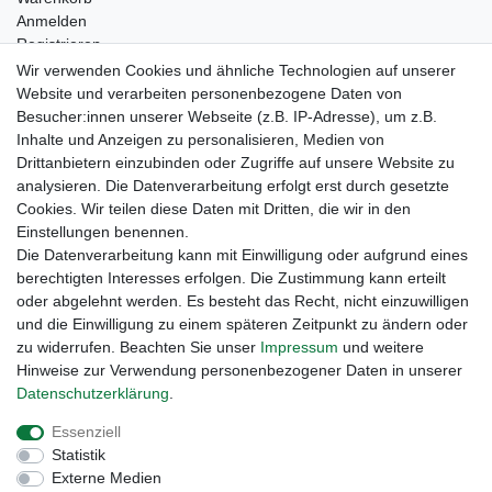
Anmelden
Registrieren
Kontakt
Wir verwenden Cookies und ähnliche Technologien auf unserer
Newsletter Anmeldung
Website und verarbeiten personenbezogene Daten von
Newsletter Abmeldung
Besucher:innen unserer Webseite (z.B. IP-Adresse), um z.B.
Inhalte und Anzeigen zu personalisieren, Medien von
Drittanbietern einzubinden oder Zugriffe auf unsere Website zu
analysieren. Die Datenverarbeitung erfolgt erst durch gesetzte
Cookies. Wir teilen diese Daten mit Dritten, die wir in den
Einstellungen benennen.
Die Datenverarbeitung kann mit Einwilligung oder aufgrund eines
berechtigten Interesses erfolgen. Die Zustimmung kann erteilt
oder abgelehnt werden. Es besteht das Recht, nicht einzuwilligen
und die Einwilligung zu einem späteren Zeitpunkt zu ändern oder
zu widerrufen. Beachten Sie unser
Impressum
und weitere
Hinweise zur Verwendung personenbezogener Daten in unserer
Daten­schutz­erklärung
.
Widerrufs­recht
Widerrufs­formular
Impressum
Essenziell
Statistik
Daten­schutz­erklärung
AGB
Kontakt
Externe Medien