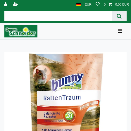
EUR
0
0,00 EUR
☰