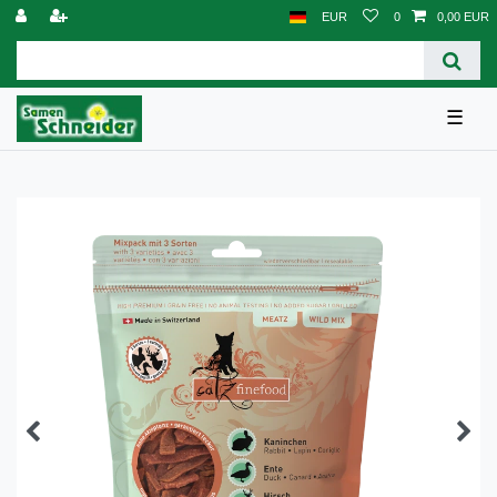
EUR
0
0,00 EUR
☰