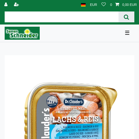
EUR
0
0,00 EUR
☰