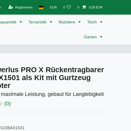
n
Registrieren
EUR
0
0
0,00 EUR
Aquaristik
Terraristik
Nutztiere
Teich
Garten
erlus PRO X Rückentragbarer
1501 als Kit mit Gurtzeug
ter
r maximale Leistung, gebaut für Langlebigkeit
(0)
EGOBAX1501