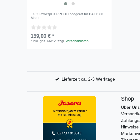
EGO Powerplus PRO X Ladegerät für BAX1500
Akku
159,00 € *
*
inkl. ges. MwSt.
zzgl.
Versandkosten
Lieferzeit ca. 2-3 Werktage
Shop
Über Uns
Versandk
Zahlungs
Hinweise 
Markenwe
Themenw