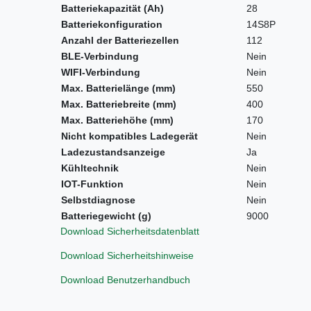
Batteriekapazität (Ah)
28
Batteriekonfiguration
14S8P
Anzahl der Batteriezellen
112
BLE-Verbindung
Nein
WIFI-Verbindung
Nein
Max. Batterielänge (mm)
550
Max. Batteriebreite (mm)
400
Max. Batteriehöhe (mm)
170
Nicht kompatibles Ladegerät
Nein
Ladezustandsanzeige
Ja
Kühltechnik
Nein
IOT-Funktion
Nein
Selbstdiagnose
Nein
Batteriegewicht (g)
9000
Download Sicherheitsdatenblatt
Download Sicherheitshinweise
Download Benutzerhandbuch