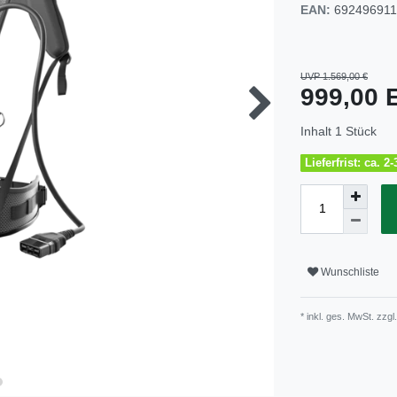
EAN:
69249691
UVP 1.569,00 €
999,00
Inhalt
1
Stück
Lieferfrist: ca. 
Wunschliste
* inkl. ges. MwSt. zzgl.