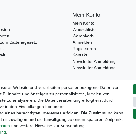
Mein Konto
Mein Konto
osten
Wunschliste
arten
Warenkorb
zum Batteriegesetz
Anmelden
lt
Registrieren
elt
Kontakt
Newsletter Anmeldung
Newsletter Abmeldung
unserer Website und verarbeiten personenbezogene Daten von
Widerrufs­formular
Impressum
Daten­schutz­erklärung
A
.B. Inhalte und Anzeigen zu personalisieren, Medien von
ite zu analysieren. Die Datenverarbeitung erfolgt erst durch
 wir in den Einstellungen benennen.
nd eines berechtigten Interesses erfolgen. Die Zustimmung kann
t einzuwilligen und die Einwilligung zu einem späteren Zeitpunkt
essum
und weitere Hinweise zur Verwendung
rung
.