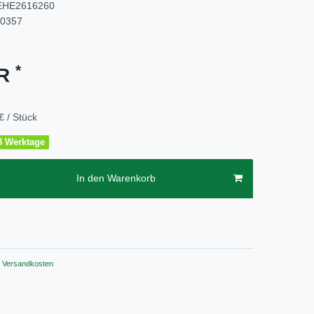
EHE2616260
60357
*
UR
€ / Stück
2-3 Werktage
In den Warenkorb
Versandkosten