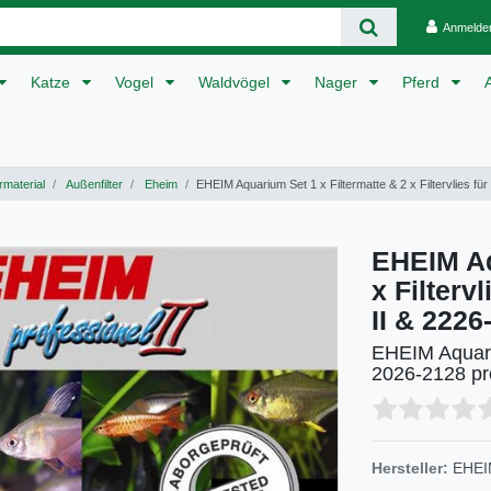
Anmelde
Katze
Vogel
Waldvögel
Nager
Pferd
rmaterial
Außenfilter
Eheim
EHEIM Aquarium Set 1 x Filtermatte & 2 x Filtervlies fü
EHEIM Aq
x Filterv
II & 2226
EHEIM Aquariu
2026-2128 pr
Hersteller:
EHE