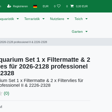
n
Registrieren
EUR
0
0
0,00 EUR
Aquaristik
Terraristik
Nutztiere
Teich
Garten
r 2026-2128 professionel II & 2226-2328
uarium Set 1 x Filtermatte & 2
lies für 2026-2128 professionel
-2328
m Set 1 x Filtermatte & 2 x Filtervlies für
ofessionel II & 2226-2328
(0)
IM