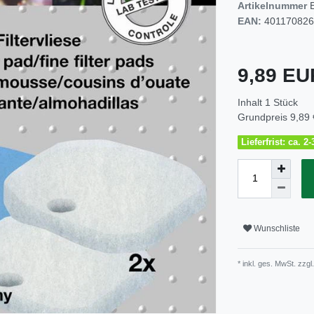
Artikelnummer
EAN:
40117082
9,89 E
Inhalt
1
Stück
Grundpreis
9,89 
Lieferfrist: ca. 
Wunschliste
* inkl. ges. MwSt. zzgl.