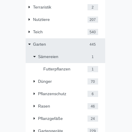
Terraristik
2
Nutztiere
207
Teich
540
Garten
445
Sämereien
1
Futterpflanzen
1
Dünger
70
Pflanzenschutz
6
Rasen
46
Pflanzgefäße
24
Gartengeräte
229