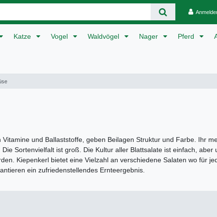
Anmelde
Katze
Vogel
Waldvögel
Nager
Pferd
üse
efern Vitamine und Ballaststoffe, geben Beilagen Struktur und Farbe. Ih
e Sortenvielfalt ist groß. Die Kultur aller Blattsalate ist einfach, ab
rden. Kiepenkerl bietet eine Vielzahl an verschiedene Salaten wo für j
antieren ein zufriedenstellendes Ernteergebnis.