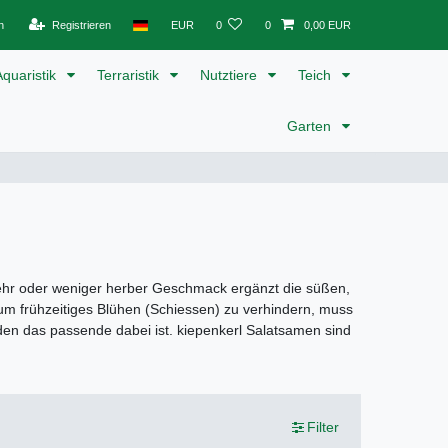
n
Registrieren
EUR
0
0
0,00 EUR
Aquaristik
Terraristik
Nutztiere
Teich
Garten
r mehr oder weniger herber Geschmack ergänzt die süßen,
er um frühzeitiges Blühen (Schiessen) zu verhindern, muss
eden das passende dabei ist. kiepenkerl Salatsamen sind
Filter