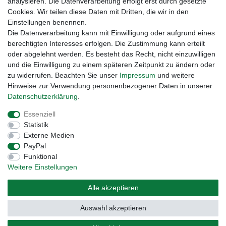
analysieren. Die Datenverarbeitung erfolgt erst durch gesetzte
Cookies. Wir teilen diese Daten mit Dritten, die wir in den
Einstellungen benennen.
Die Datenverarbeitung kann mit Einwilligung oder aufgrund eines
berechtigten Interesses erfolgen. Die Zustimmung kann erteilt
oder abgelehnt werden. Es besteht das Recht, nicht einzuwilligen
und die Einwilligung zu einem späteren Zeitpunkt zu ändern oder
zu widerrufen. Beachten Sie unser
Impressum
und weitere
Hinweise zur Verwendung personenbezogener Daten in unserer
Daten­schutz­erklärung
.
Widerrufs­recht
Widerrufs­formular
Impressum
Essenziell
Statistik
Daten­schutz­erklärung
AGB
Kontakt
Externe Medien
PayPal
Funktional
Weitere Einstellungen
Alle akzeptieren
Auswahl akzeptieren
© Copyright 2026 | Alle Rechte vorbehalten.