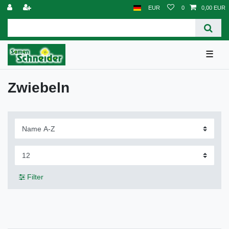
EUR
0
0,00 EUR
☰
Zwiebeln
Filter