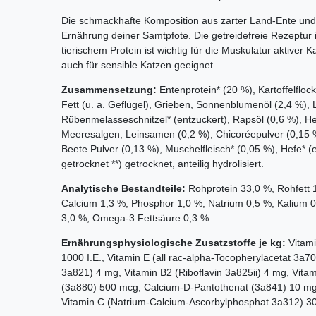
Die schmackhafte Komposition aus zarter Land-Ente und 
Ernährung deiner Samtpfote. Die getreidefreie Rezeptur is
tierischem Protein ist wichtig für die Muskulatur aktiver 
auch für sensible Katzen geeignet.
Zusammensetzung:
Entenprotein* (20 %), Kartoffelflock
Fett (u. a. Geflügel), Grieben, Sonnenblumenöl (2,4 %), L
Rübenmelasseschnitzel* (entzuckert), Rapsöl (0,6 %), Hefe
Meeresalgen, Leinsamen (0,2 %), Chicoréepulver (0,15 %
Beete Pulver (0,13 %), Muschelfleisch* (0,05 %), Hefe* (
getrocknet **) getrocknet, anteilig hydrolisiert.
Analytische Bestandteile:
Rohprotein 33,0 %, Rohfett 
Calcium 1,3 %, Phosphor 1,0 %, Natrium 0,5 %, Kalium
3,0 %, Omega-3 Fettsäure 0,3 %.
Ernährungsphysiologische Zusatzstoffe je kg:
Vitam
1000 I.E., Vitamin E (all rac-alpha-Tocopherylacetat 3a
3a821) 4 mg, Vitamin B2 (Riboflavin 3a825ii) 4 mg, Vitam
(3a880) 500 mcg, Calcium-D-Pantothenat (3a841) 10 mg,
Vitamin C (Natrium-Calcium-Ascorbylphosphat 3a312) 3