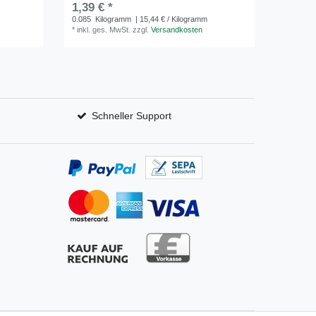
1,39 € *
ab 3,8
0.085
Kilogramm
| 15,44 € / Kilogramm
0.3
Kilo
*
inkl. ges. MwSt.
zzgl.
Versandkosten
*
inkl. ge
Schneller Support