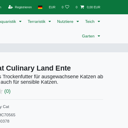
n
Registrieren
EUR
0
0
0,00 EUR
Aquaristik
Terraristik
Nutztiere
Teich
Garten
t Culinary Land Ente
es Trockenfutter für ausgewachsene Katzen ab
auch für sensible Katzen.
(0)
y Cat
HC70565
40378