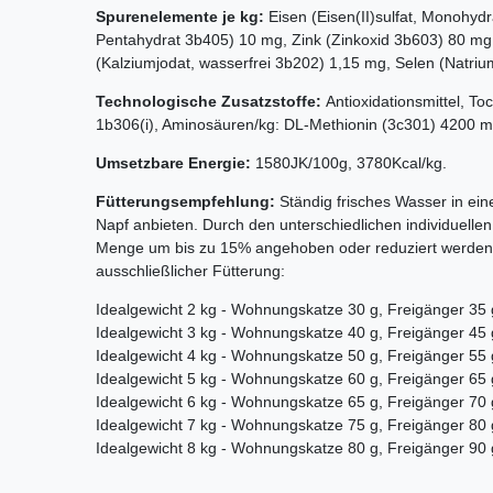
Spurenelemente je kg:
Eisen (Eisen(II)sulfat, Monohydr
Pentahydrat 3b405) 10 mg, Zink (Zinkoxid 3b603) 80 m
(Kalziumjodat, wasserfrei 3b202) 1,15 mg, Selen (Natriu
Technologische Zusatzstoffe:
Antioxidationsmittel, To
1b306(i), Aminosäuren/kg: DL-Methionin (3c301) 4200 m
Umsetzbare Energie:
1580JK/100g, 3780Kcal/kg.
Fütterungsempfehlung:
Ständig frisches Wasser in ei
Napf anbieten. Durch den unterschiedlichen individuell
Menge um bis zu 15% angehoben oder reduziert werden
ausschließlicher Fütterung:
Idealgewicht 2 kg - Wohnungskatze 30 g, Freigänger 35 
Idealgewicht 3 kg - Wohnungskatze 40 g, Freigänger 45 
Idealgewicht 4 kg - Wohnungskatze 50 g, Freigänger 55 
Idealgewicht 5 kg - Wohnungskatze 60 g, Freigänger 65 
Idealgewicht 6 kg - Wohnungskatze 65 g, Freigänger 70 
Idealgewicht 7 kg - Wohnungskatze 75 g, Freigänger 80 
Idealgewicht 8 kg - Wohnungskatze 80 g, Freigänger 90 