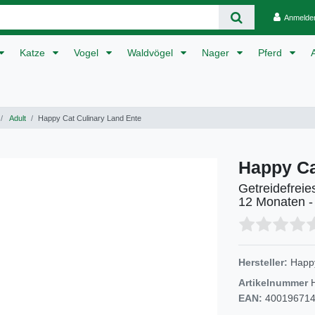
Anmelde
Katze
Vogel
Waldvögel
Nager
Pferd
Adult
Happy Cat Culinary Land Ente
Happy Ca
Getreidefrei
12 Monaten - 
Hersteller:
Happ
Artikelnummer
EAN:
40019671