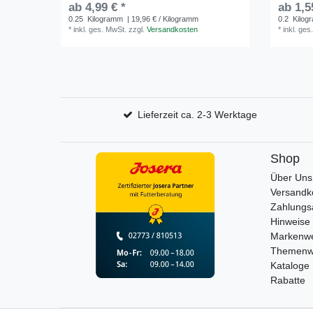
ab 4,99 € *
ab 1,5
0.25
Kilogramm
| 19,96 € / Kilogramm
0.2
Kilog
*
inkl. ges. MwSt.
zzgl.
Versandkosten
*
inkl. ges
Lieferzeit ca. 2-3 Werktage
Shop
Über Uns
Versandk
Zahlungs
Hinweise 
Markenwe
Themenw
Kataloge
Rabatte