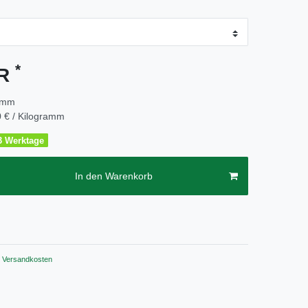
*
UR
amm
 € / Kilogramm
2-3 Werktage
In den Warenkorb
Versandkosten