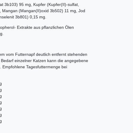
at 3b103) 95 mg, Kupfer (Kupfer(II)-sulfat,
g, Mangan (Mangan(II)oxid 3b502) 11 mg, Jod
mselenit 3b801) 0,15 mg.
copherol- Extrakte aus pflanzlichen Ölen
g.
nem vom Futternapf deutlich entfernt stehenden
en Bedarf einzelner Katzen kann die angegebene
. Empfohlene Tagesfuttermenge bei
g
g
g
g
g
g
g