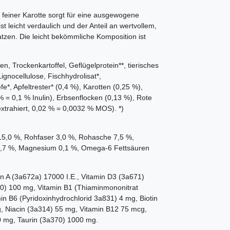
feiner Karotte sorgt für eine ausgewogene
t leicht verdaulich und der Anteil an wertvollem,
Katzen. Die leicht bekömmliche Komposition ist
en, Trockenkartoffel, Geflügelprotein**, tierisches
ignocellulose, Fischhydrolisat*,
*, Apfeltrester* (0,4 %), Karotten (0,25 %),
 = 0,1 % Inulin), Erbsenflocken (0,13 %), Rote
extrahiert, 0,02 % = 0,0032 % MOS). *)
15,0 %, Rohfaser 3,0 %, Rohasche 7,5 %,
 0,7 %, Magnesium 0,1 %, Omega-6 Fettsäuren
in A (3a672a) 17000 I.E., Vitamin D3 (3a671)
700) 100 mg, Vitamin B1 (Thiaminmononitrat
in B6 (Pyridoxinhydrochlorid 3a831) 4 mg, Biotin
 Niacin (3a314) 55 mg, Vitamin B12 75 mcg,
0 mg, Taurin (3a370) 1000 mg.