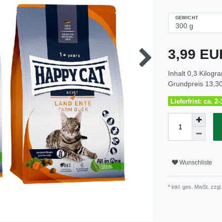
GEWICHT
3,99 E
Inhalt
0,3
Kilogr
Grundpreis
13,30
Lieferfrist: ca. 
Wunschliste
* inkl. ges. MwSt. zzgl.