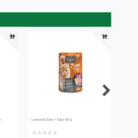
n
Leonardo Ente + Käse 85 g
Happy Ca