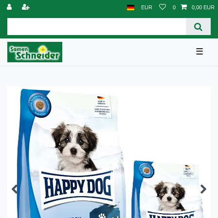
EUR
0
0,00 EUR
☰