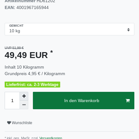
Artikelnummer
HD61202
EAN:
4001967165944
GEWICHT
UVP 51,99 €
*
49,49 EUR
Inhalt
10
Kilogramm
Grundpreis
4,95 € / Kilogramm
Lieferfrist: ca. 2-3 Werktage
In den Warenkorb
Wunschliste
* inkl. ges. MwSt. zzgl.
Versandkosten