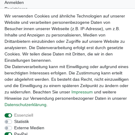
Anmelden
Registrieren
Kontakt
Wir verwenden Cookies und ähnliche Technologien auf unserer
Newsletter Anmeldung
Website und verarbeiten personenbezogene Daten von
Newsletter Abmeldung
Besucher:innen unserer Webseite (z.B. IP-Adresse), um z.B.
Inhalte und Anzeigen zu personalisieren, Medien von
Drittanbietern einzubinden oder Zugriffe auf unsere Website zu
analysieren. Die Datenverarbeitung erfolgt erst durch gesetzte
Cookies. Wir teilen diese Daten mit Dritten, die wir in den
Einstellungen benennen.
Die Datenverarbeitung kann mit Einwilligung oder aufgrund eines
berechtigten Interesses erfolgen. Die Zustimmung kann erteilt
oder abgelehnt werden. Es besteht das Recht, nicht einzuwilligen
und die Einwilligung zu einem späteren Zeitpunkt zu ändern oder
zu widerrufen. Beachten Sie unser
Impressum
und weitere
Hinweise zur Verwendung personenbezogener Daten in unserer
Daten­schutz­erklärung
.
Widerrufs­recht
Widerrufs­formular
Impressum
Essenziell
Statistik
Daten­schutz­erklärung
AGB
Kontakt
Externe Medien
PayPal