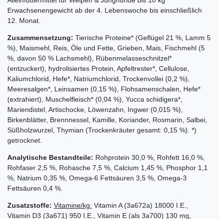
Erwachsenengewicht ab der 4. Lebenswoche bis einschließlich
12. Monat.
Zusammensetzung:
Tierische Proteine* (Geflügel 21 %, Lamm 5
%), Maismehl, Reis, Öle und Fette, Grieben, Mais, Fischmehl (5
%, davon 50 % Lachsmehl), Rübenmelasseschnitzel*
(entzuckert), hydrolisiertes Protein, Apfeltrester*, Cellulose,
Kaliumchlorid, Hefe*, Natriumchlorid, Trockenvollei (0,2 %),
Meeresalgen*, Leinsamen (0,15 %), Flohsamenschalen, Hefe*
(extrahiert), Muschelfleisch* (0,04 %), Yucca schidigera*,
Mariendistel, Artischocke, Löwenzahn, Ingwer (0,015 %),
Birkenblätter, Brennnessel, Kamille, Koriander, Rosmarin, Salbei,
Süßholzwurzel, Thymian (Trockenkräuter gesamt: 0,15 %). *)
getrocknet.
Analytische Bestandteile:
Rohprotein 30,0 %, Rohfett 16,0 %,
Rohfaser 2,5 %, Rohasche 7,5 %, Calcium 1,45 %, Phosphor 1,1
%, Natrium 0,35 %, Omega-6 Fettsäuren 3,5 %, Omega-3
Fettsäuren 0,4 %.
Zusatzstoffe:
Vitamine/kg:
Vitamin A (3a672a) 18000 I.E.,
Vitamin D3 (3a671) 950 I.E., Vitamin E (als 3a700) 130 mg,