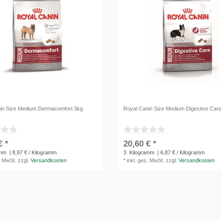
in Size Medium Dermacomfort 3kg
Royal Canin Size Medium Digestive Car
€ *
20,60 € *
amm
| 8,97 € / Kilogramm
3
Kilogramm
| 6,87 € / Kilogramm
. MwSt.
zzgl.
Versandkosten
*
inkl. ges. MwSt.
zzgl.
Versandkosten