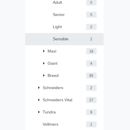
Adult
5
Senior
5
Light
2
Sensible
2
Maxi
16
Giant
4
Breed
85
Schneiders
2
Schneiders Vital
27
Tundra
9
Vollmers
1