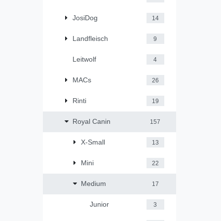
JosiDog
14
Landfleisch
9
Leitwolf
4
MACs
26
Rinti
19
Royal Canin
157
X-Small
13
Mini
22
Medium
17
Junior
3