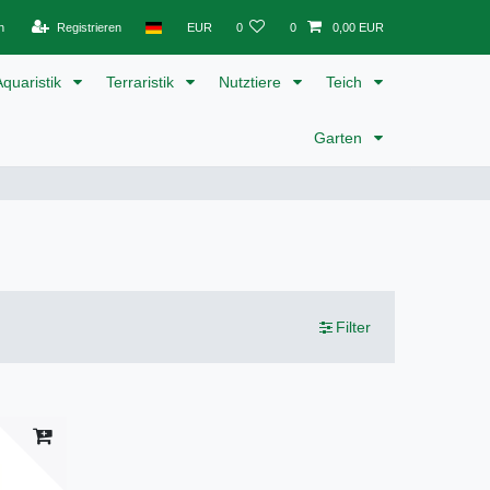
n
Registrieren
EUR
0
0
0,00 EUR
Aquaristik
Terraristik
Nutztiere
Teich
Garten
Filter