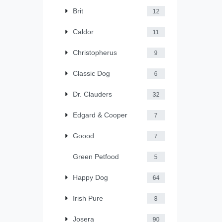
Brit
12
Caldor
11
Christopherus
9
Classic Dog
6
Dr. Clauders
32
Edgard & Cooper
7
Goood
7
Green Petfood
5
Happy Dog
64
Irish Pure
8
Josera
90