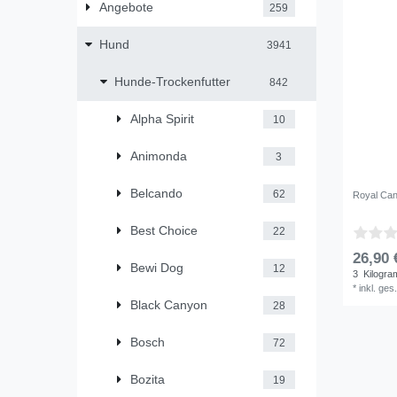
Angebote
259
Hund
3941
Hunde-Trockenfutter
842
Alpha Spirit
10
Animonda
3
Belcando
62
Royal Can
Best Choice
22
26,90 
Bewi Dog
12
3
Kilogr
*
inkl. ges
Black Canyon
28
Bosch
72
Bozita
19