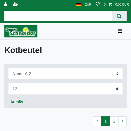
EUR
0
0,00 EUR
☰
Kotbeutel
Filter
1
2