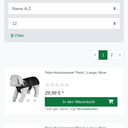
Filter
1
2
Trixie Hundemantel "Paris"
, Länge: 55cm
29,99 € *
In den Warenkorb
*
inkl. ges. MwSt.
zzgl.
Versandkosten
Trixie Hundemantel "Paris"
, Länge: 70cm