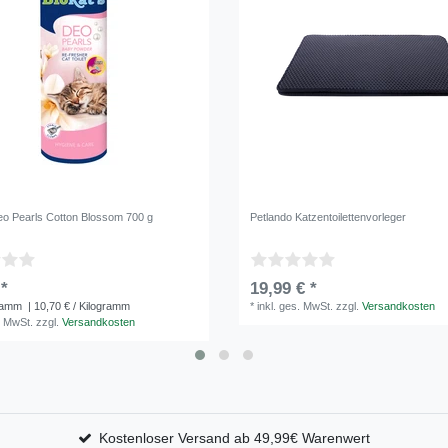
eo Pearls Cotton Blossom 700 g
Petlando Katzentoilettenvorleger
 *
19,99 € *
ramm
| 10,70 € / Kilogramm
*
inkl. ges. MwSt.
zzgl.
Versandkosten
. MwSt.
zzgl.
Versandkosten
Kostenloser Versand ab 49,99€ Warenwert