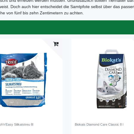
cht und erneuert werden müssen. Grundsätzlich sollten Tierhalter dara
ist. Doch auch hier entscheidet die Samtpfote selbst über das passend
he von fünf bis zehn Zentimetern zu achten.
sh'n'Easy Silikatstreu 8l
Biokats Diamond Care Classic 8 l