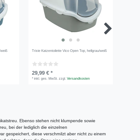
u/weiß
Trixie Katzentoilette Vico Open Top, hellgrau/weiß
Trixie Kat
29,99 € *
9,99 €
*
inkl. ges. MwSt.
zzgl.
Versandkosten
*
inkl. ge
likatstreu. Ebenso stehen nicht klumpende sowie
eu, bei der lediglich die einzelnen
r gespeichert, diese verschmilzt aber nicht zu einem