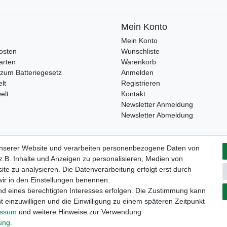
Mein Konto
Mein Konto
osten
Wunschliste
arten
Warenkorb
zum Batteriegesetz
Anmelden
lt
Registrieren
elt
Kontakt
Newsletter Anmeldung
Newsletter Abmeldung
unserer Website und verarbeiten personenbezogene Daten von
Widerrufs­formular
Impressum
Daten­schutz­erklärung
A
.B. Inhalte und Anzeigen zu personalisieren, Medien von
ite zu analysieren. Die Datenverarbeitung erfolgt erst durch
 wir in den Einstellungen benennen.
nd eines berechtigten Interesses erfolgen. Die Zustimmung kann
t einzuwilligen und die Einwilligung zu einem späteren Zeitpunkt
essum
und weitere Hinweise zur Verwendung
rung
.