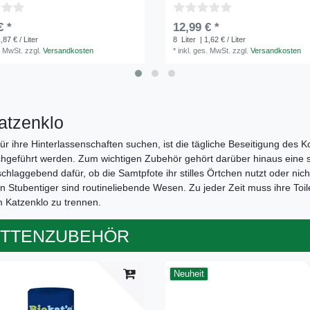
€ *
12,99 € *
,87 € / Liter
8
Liter
| 1,62 € / Liter
. MwSt.
zzgl.
Versandkosten
*
inkl. ges. MwSt.
zzgl.
Versandkosten
atzenklo
r ihre Hinterlassenschaften suchen, ist die tägliche Beseitigung des 
chgeführt werden. Zum wichtigen Zubehör gehört darüber hinaus eine sp
schlaggebend dafür, ob die Samtpfote ihr stilles Örtchen nutzt oder nich
 Stubentiger sind routineliebende Wesen. Zu jeder Zeit muss ihre Toile
om Katzenklo zu trennen.
ETTENZUBEHÖR
Neuheit