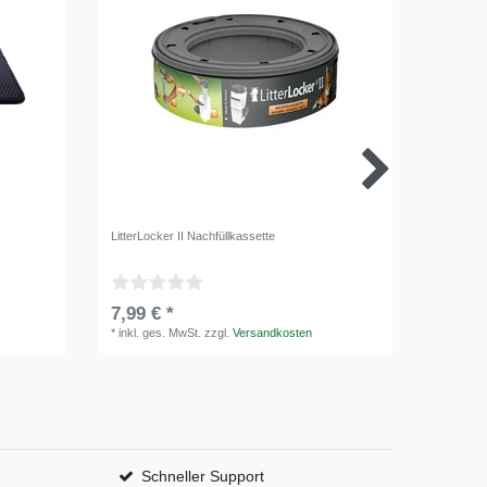
LitterLocker II Nachfüllkassette
Trixie Str
7,99 € *
2,99 €
*
inkl. ges. MwSt.
zzgl.
Versandkosten
*
inkl. ge
Schneller Support