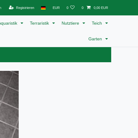
n
Registrieren
EUR
0
0
0,00 EUR
Aquaristik
Terraristik
Nutztiere
Teich
Garten