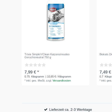
Trixie Simple'n'Clean Katzenstreudeo
Biokats D
Geruchsneutral 750 g
7,99 € *
7,49 €
0.75
Kilogramm
| 10,65 € / Kilogramm
0.7
Kilog
*
inkl. ges. MwSt.
zzgl.
Versandkosten
*
inkl. ges
Lieferzeit ca. 2-3 Werktage