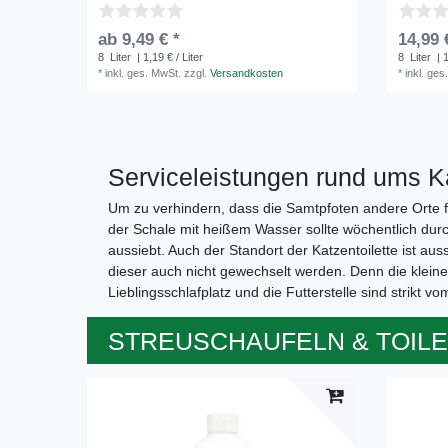
ab 9,49 € *
14,99 
8
Liter
| 1,19 € / Liter
8
Liter
| 1
*
inkl. ges. MwSt.
zzgl.
Versandkosten
*
inkl. ges
Serviceleistungen rund ums K
Um zu verhindern, dass die Samtpfoten andere Orte fü
der Schale mit heißem Wasser sollte wöchentlich dur
aussiebt. Auch der Standort der Katzentoilette ist aus
dieser auch nicht gewechselt werden. Denn die kleinen
Lieblingsschlafplatz und die Futterstelle sind strikt v
STREUSCHAUFELN & TOIL