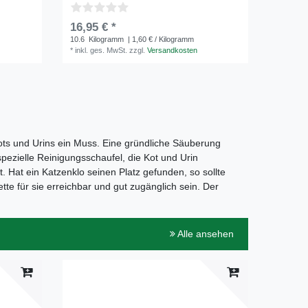
16,95 € *
UVP 22,3
10.6
Kilogramm
| 1,60 € / Kilogramm
8.6
Kilo
*
inkl. ges. MwSt.
zzgl.
Versandkosten
*
inkl. ge
Kots und Urins ein Muss. Eine gründliche Säuberung
ezielle Reinigungsschaufel, die Kot und Urin
t. Hat ein Katzenklo seinen Platz gefunden, so sollte
tte für sie erreichbar und gut zugänglich sein. Der
Alle ansehen