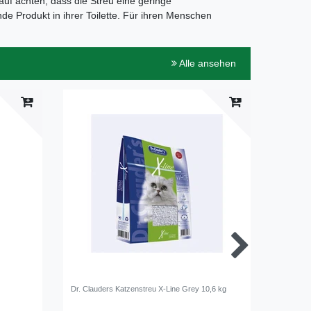
uf achten, dass die Streu eine geringe
e Produkt in ihrer Toilette. Für ihren Menschen
Alle ansehen
-11%
Dr. Clauders Katzenstreu X-Line Grey 10,6 kg
Cats Best