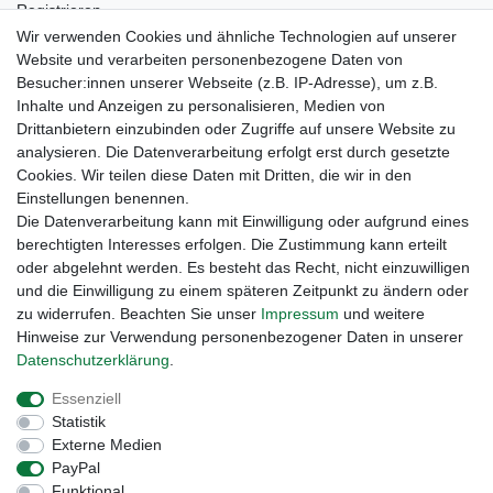
Registrieren
Kontakt
Wir verwenden Cookies und ähnliche Technologien auf unserer
Newsletter Anmeldung
Website und verarbeiten personenbezogene Daten von
Newsletter Abmeldung
Besucher:innen unserer Webseite (z.B. IP-Adresse), um z.B.
Inhalte und Anzeigen zu personalisieren, Medien von
Drittanbietern einzubinden oder Zugriffe auf unsere Website zu
analysieren. Die Datenverarbeitung erfolgt erst durch gesetzte
Cookies. Wir teilen diese Daten mit Dritten, die wir in den
Einstellungen benennen.
Die Datenverarbeitung kann mit Einwilligung oder aufgrund eines
berechtigten Interesses erfolgen. Die Zustimmung kann erteilt
oder abgelehnt werden. Es besteht das Recht, nicht einzuwilligen
und die Einwilligung zu einem späteren Zeitpunkt zu ändern oder
zu widerrufen. Beachten Sie unser
Impressum
und weitere
Hinweise zur Verwendung personenbezogener Daten in unserer
Daten­schutz­erklärung
.
Widerrufs­recht
Widerrufs­formular
Impressum
Essenziell
Statistik
Daten­schutz­erklärung
AGB
Kontakt
Externe Medien
PayPal
Funktional