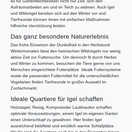
es für Gartenteichbesitzer nicht nur Zeit, sich den
Aufräumarbeiten am und im Teich zu widmen. Auch Igel
und Wildvögel bereiten sich auf den Winter vor und
Tierfreunde können ihnen mit einfachen Maßnahmen
hilfreiche nterstützung leisten.
Das ganz besondere Naturerlebnis
Das frühe Einsetzen der Dunkelheit in den Herbstund
Wintermonaten lässt den heimischen Wildvögeln nur wenig
aktive Zeit zur Futtersuche. Um dennoch fit durch Herbst
und Winter zu kommen, besuchen die Tiere gerne von uns
Menschen eingerichtete Futterplätze. Ideale Futtersysteme
sowie die passenden Futtermittel für die unterschiedlichen
Vogelarten finden Tierfreunde in großer Auswahl im
Zoofachmarkt.
Ideale Quartiere für Igel schaffen
Holzstapel, Reisig, Kompostoder Laubhaufen schaffen
optimale Voraussetzungen, einem Igel im eigenen Garten
einen Unterschlupf zu gewähren. Hier finden Igel
ausreichend belüftete und emütlich warme Schlafplätze.
Häufig sind die Jungtiere noch bis in den Dezember hinein