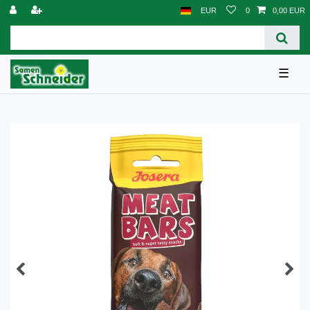
EUR
0
0,00 EUR
☰