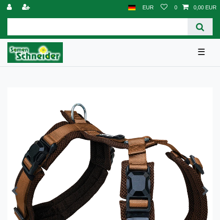
EUR
0
0,00 EUR
☰