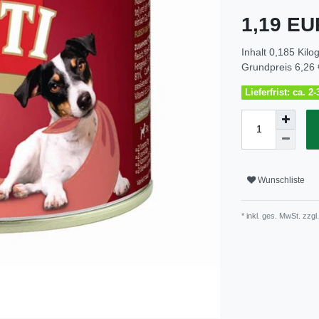
1,19 E
Inhalt
0,185
Kil
Grundpreis
6,26 
Lieferfrist: ca. 
Wunschliste
* inkl. ges. MwSt. zzgl.