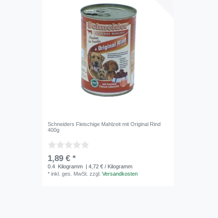
Schneiders Fleischige Mahlzeit mit Original Rind
400g
1,89 € *
0.4
Kilogramm
| 4,72 € / Kilogramm
*
inkl. ges. MwSt.
zzgl.
Versandkosten