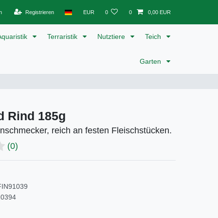
n
Registrieren
EUR
0
0
0,00 EUR
Aquaristik
Terraristik
Nutztiere
Teich
Garten
ld Rind 185g
inschmecker, reich an festen Fleischstücken.
(0)
FIN91039
10394