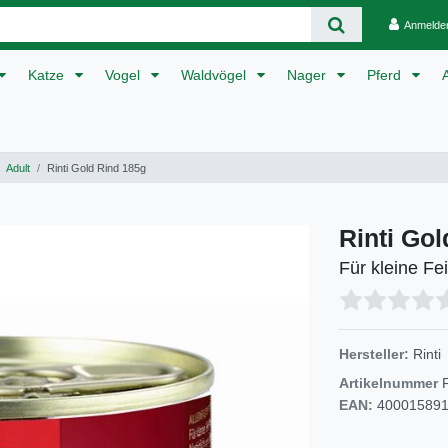
Anmelde
Katze
Vogel
Waldvögel
Nager
Pferd
Adult
Rinti Gold Rind 185g
Rinti Go
Für kleine Fe
Hersteller:
Rinti
Artikelnummer
EAN:
40001589