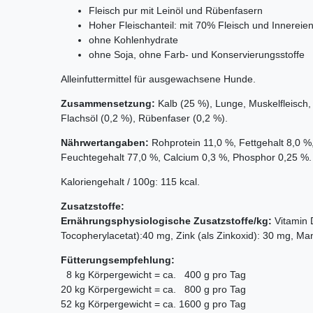
Fleisch pur mit Leinöl und Rübenfasern
Hoher Fleischanteil: mit 70% Fleisch und Innereie
ohne Kohlenhydrate
ohne Soja, ohne Farb- und Konservierungsstoffe
Alleinfuttermittel für ausgewachsene Hunde.
Zusammensetzung:
Kalb (25 %), Lunge, Muskelfleisch,
Flachsöl (0,2 %), Rübenfaser (0,2 %).
Nährwertangaben:
Rohprotein 11,0 %, Fettgehalt 8,0 
Feuchtegehalt 77,0 %, Calcium 0,3 %, Phosphor 0,25 %.
Kaloriengehalt / 100g: 115 kcal.
Zusatzstoffe:
Ernährungsphysiologische Zusatzstoffe/kg:
Vitamin 
Tocopherylacetat):40 mg, Zink (als Zinkoxid): 30 mg, Ma
Fütterungsempfehlung:
8 kg Körpergewicht = ca. 400 g pro Tag
20 kg Körpergewicht = ca. 800 g pro Tag
52 kg Körpergewicht = ca. 1600 g pro Tag