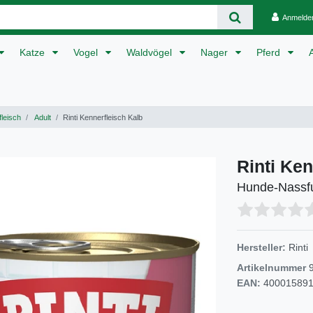
Anmelde
Katze
Vogel
Waldvögel
Nager
Pferd
leisch
Adult
Rinti Kennerfleisch Kalb
Rinti Ken
Hunde-Nassfu
Hersteller:
Rinti
Artikelnummer
EAN:
40001589