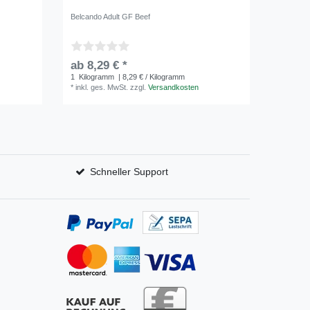
Belcando Adult GF Beef
Rinti Ken
ab 8,29 € *
ab 1,6
1
Kilogramm
| 8,29 € / Kilogramm
0.4
Kilo
*
inkl. ges. MwSt.
zzgl.
Versandkosten
*
inkl. ge
Schneller Support