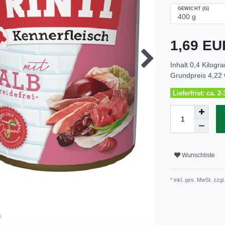
GEWICHT (G)
1,69 E
Inhalt
0,4
Kilogr
Grundpreis
4,22 
Lieferfrist: ca. 
Wunschliste
* inkl. ges. MwSt. zzgl.