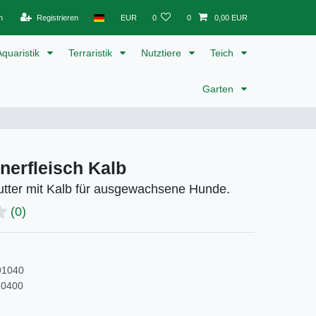
n
Registrieren
EUR
0
0
0,00 EUR
Aquaristik
Terraristik
Nutztiere
Teich
Garten
nerfleisch Kalb
tter mit Kalb für ausgewachsene Hunde.
(0)
91040
10400