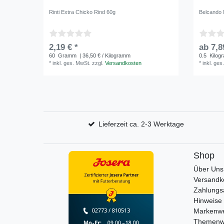
Rinti Extra Chicko Rind 60g
Belcando 
2,19 € *
ab 7,8
60
Gramm
| 36,50 € / Kilogramm
0.5
Kilog
*
inkl. ges. MwSt.
zzgl.
Versandkosten
*
inkl. ges
Lieferzeit ca. 2-3 Werktage
Shop
Über Uns
Versandk
Zahlungs
Hinweise 
Markenwe
Themenw