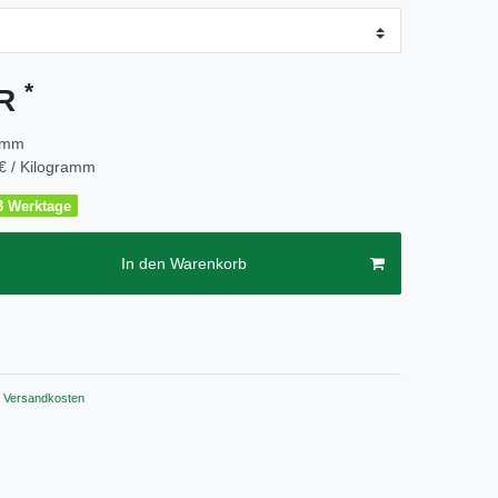
*
UR
amm
€ / Kilogramm
2-3 Werktage
In den Warenkorb
Versandkosten