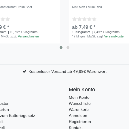
Mastercraft Fresh Beef
Rinti Max-i-Mum Rind
9 € *
ab 7,49 € *
ramm
| 15,78 € / Kilogramm
1
Kilogramm
| 7,49 € / Kilogramm
. MwSt.
zzgl.
Versandkosten
*
inkl. ges. MwSt.
zzgl.
Versandkosten
Kostenloser Versand ab 49,99€ Warenwert
Mein Konto
Mein Konto
osten
Wunschliste
arten
Warenkorb
zum Batteriegesetz
Anmelden
lt
Registrieren
elt
Kontakt