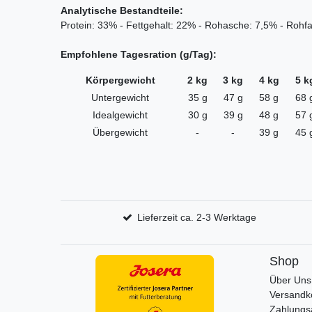
Analytische Bestandteile:
Protein: 33% - Fettgehalt: 22% - Rohasche: 7,5% - Rohfa
Empfohlene Tagesration (g/Tag):
Körpergewicht
2 kg
3 kg
4 kg
5 k
Untergewicht
35 g
47 g
58 g
68 
Idealgewicht
30 g
39 g
48 g
57 
Übergewicht
-
-
39 g
45 
Lieferzeit ca. 2-3 Werktage
Shop
Über Uns
Versandk
Zahlungs