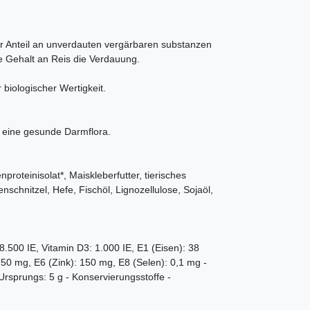
der Anteil an unverdauten vergärbaren substanzen
e Gehalt an Reis die Verdauung.
r biologischer Wertigkeit.
n eine gesunde Darmflora.
nproteinisolat*, Maiskleberfutter, tierisches
nschnitzel, Hefe, Fischöl, Lignozellulose, Sojaöl,
8.500 IE, Vitamin D3: 1.000 IE, E1 (Eisen): 38
50 mg, E6 (Zink): 150 mg, E8 (Selen): 0,1 mg -
Ursprungs: 5 g - Konservierungsstoffe -