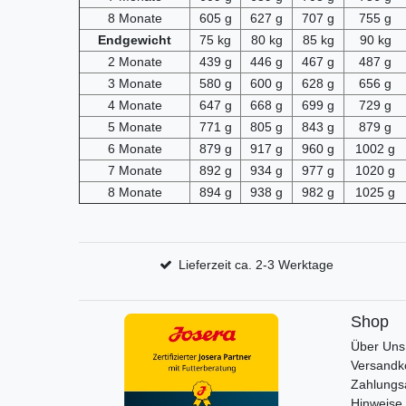
8 Monate
605 g
627 g
707 g
755 g
Endgewicht
75 kg
80 kg
85 kg
90 kg
2 Monate
439 g
446 g
467 g
487 g
3 Monate
580 g
600 g
628 g
656 g
4 Monate
647 g
668 g
699 g
729 g
5 Monate
771 g
805 g
843 g
879 g
6 Monate
879 g
917 g
960 g
1002 g
7 Monate
892 g
934 g
977 g
1020 g
8 Monate
894 g
938 g
982 g
1025 g
Lieferzeit ca. 2-3 Werktage
Shop
Über Uns
Versandk
Zahlungs
Hinweise 