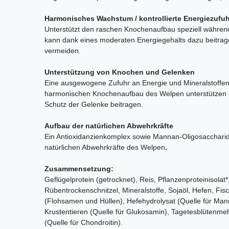
Harmonisches Wachstum / kontrollierte Energiezufuh
Unterstützt den raschen Knochenaufbau speziell währe
kann dank eines moderaten Energiegehalts dazu beitra
vermeiden.
Unterstützung von Knochen und Gelenken
Eine ausgewogene Zufuhr an Energie und Mineralstoffe
harmonischen Knochenaufbau des Welpen unterstützen 
Schutz der Gelenke beitragen.
Aufbau der natürlichen Abwehrkräfte
Ein Antioxidanzienkomplex sowie Mannan-Oligosaccharid
natürlichen Abwehrkräfte des Welpen
.
Zusammensetzung:
Geflügelprotein (getrocknet), Reis, Pflanzenproteinisolat*, 
Rübentrockenschnitzel, Mineralstoffe, Sojaöl, Hefen, Fis
(Flohsamen und Hüllen), Hefehydrolysat (Quelle für Man
Krustentieren (Quelle für Glukosamin), Tagetesblütenmehl
(Quelle für Chondroitin).