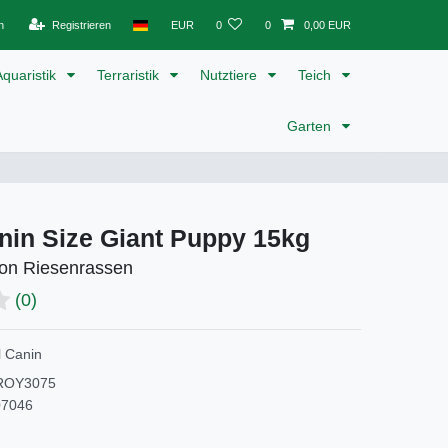
n
Registrieren
EUR
0
0
0,00 EUR
Aquaristik
Terraristik
Nutztiere
Teich
Garten
nin Size Giant Puppy 15kg
on Riesenrassen
(0)
 Canin
ROY3075
07046