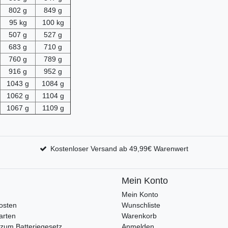
802 g
849 g
95 kg
100 kg
507 g
527 g
683 g
710 g
760 g
789 g
916 g
952 g
1043 g
1084 g
1062 g
1104 g
1067 g
1109 g
Kostenloser Versand ab 49,99€ Warenwert
Mein Konto
Mein Konto
osten
Wunschliste
arten
Warenkorb
zum Batteriegesetz
Anmelden