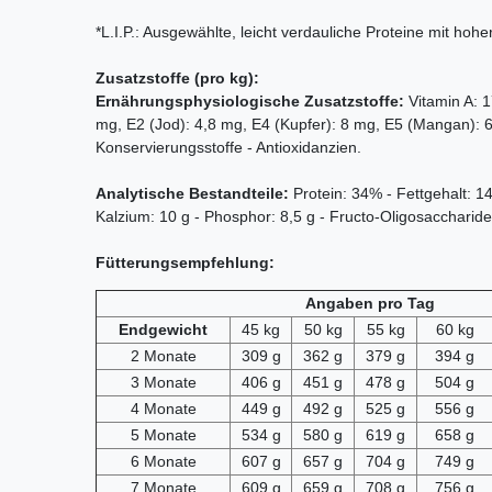
*L.I.P.: Ausgewählte, leicht verdauliche Proteine mit hohe
Zusatzstoffe (pro kg):
Ernährungsphysiologische Zusatzstoffe:
Vitamin A: 1
mg, E2 (Jod): 4,8 mg, E4 (Kupfer): 8 mg, E5 (Mangan): 6
Konservierungsstoffe - Antioxidanzien.
Analytische Bestandteile:
Protein: 34% - Fettgehalt: 
Kalzium: 10 g - Phosphor: 8,5 g - Fructo-Oligosaccharide
Fütterungsempfehlung:
Angaben pro Tag
Endgewicht
45 kg
50 kg
55 kg
60 kg
2 Monate
309 g
362 g
379 g
394 g
3 Monate
406 g
451 g
478 g
504 g
4 Monate
449 g
492 g
525 g
556 g
5 Monate
534 g
580 g
619 g
658 g
6 Monate
607 g
657 g
704 g
749 g
7 Monate
609 g
659 g
708 g
756 g