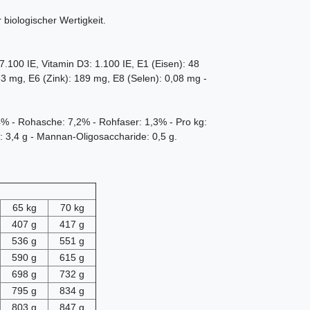
r biologischer Wertigkeit.
7.100 IE, Vitamin D3: 1.100 IE, E1 (Eisen): 48
3 mg, E6 (Zink): 189 mg, E8 (Selen): 0,08 mg -
14% - Rohasche: 7,2% - Rohfaser: 1,3% - Pro kg:
: 3,4 g - Mannan-Oligosaccharide: 0,5 g.
65 kg
70 kg
407 g
417 g
536 g
551 g
590 g
615 g
698 g
732 g
795 g
834 g
803 g
847 g