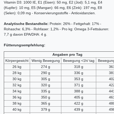
Vitamin D3: 1000 IE, E1 (Eisen): 50 mg, E2 (Jod): 5,1 mg, E4
(Kupfer): 10 mg, E5 (Mangan): 66 mg, E6 (Zink): 197 mg, E8
(Selen): 0,09 mg - Konservierungsstoffe - Antioxidanzien.
Analytische Bestandteile:
Protein: 26% - Fettgehalt: 17% -
Rohasche: 6,3% - Rohfaser: 1,2% - Pro kg: Omega 3-Fettsäuren:
7,7 g davon EPA/DHA: 4 g.
Fütterungsempfehlung:
Angaben pro Tag
Körpergewicht
Wenig Bewegung
Bewegung <1h/ tag
Bewegung
26 kg
274 g
318 g
36
28 kg
290 g
336 g
38
30 kg
305 g
353 g
40
32 kg
320 g
371 g
42
34 kg
335 g
388 g
44
36 kg
350 g
405 g
46
38 kg
365 g
422 g
48
40 kg
379 g
439 g
49