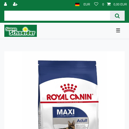
EUR
0
0,00 EUR
☰