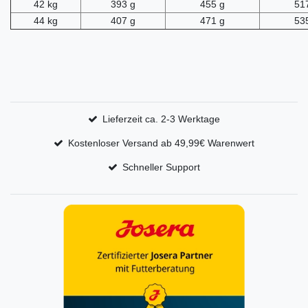
42 kg
393 g
455 g
51
44 kg
407 g
471 g
53
Lieferzeit ca. 2-3 Werktage
Kostenloser Versand ab 49,99€ Warenwert
Schneller Support