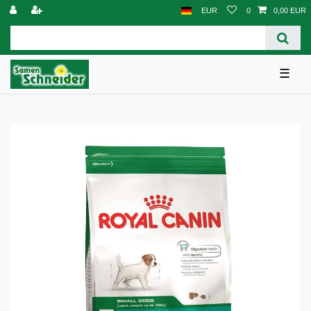
EUR
0
0,00 EUR
☰