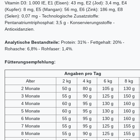
Vitamin D3: 1.000 IE, E1 (Eisen): 43 mg, E2 (Jod): 3,4 mg, E4
(Kupfer): 8 mg, E5 (Mangan): 56 mg, E6 (Zink): 186 mg, E8
(Selen): 0,07 mg - Technologische Zusatzstoffe:
Pentanatriumtriphosphat: 3,5 g - Konservierungsstoffe -
Antioxidanzien.
Analytische Bestandteile:
Protein: 31% - Fettgehalt: 20% -
Rohasche: 6,8% - Rohfaser: 1,4%.
Fütterungsempfehlung:
Angaben pro Tag
Alter
2 kg
4 kg
6 kg
8 kg
2 Monate
50 g
80 g
105 g
130 g
3 Monate
55 g
90 g
125 g
150 g
4 Monate
60 g
95 g
130 g
160 g
5 Monate
60 g
95 g
130 g
160 g
6 Monate
55 g
95 g
130 g
160 g
7 Monate
55 g
95 g
125 g
155 g
8 Monate
55 g
90 g
125 g
155 g