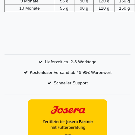
9 Monate
55 g
90 g
120 g
150 g
10 Monate
55 g
90 g
120 g
150 g
Lieferzeit ca. 2-3 Werktage
Kostenloser Versand ab 49,99€ Warenwert
Schneller Support