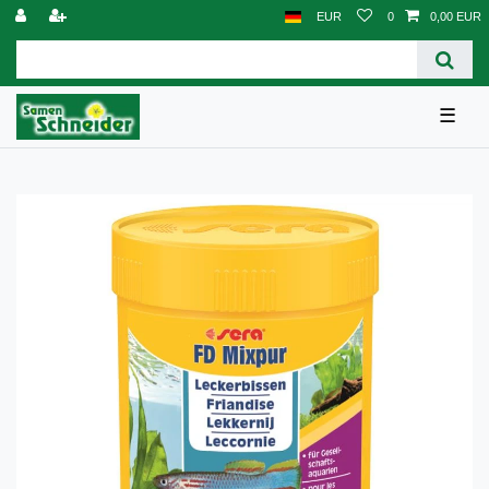
EUR
0
0,00 EUR
☰