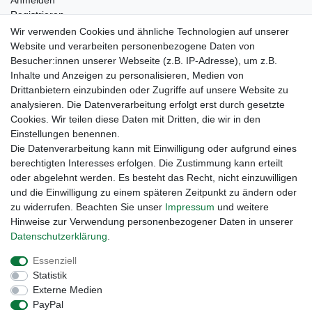
Anmelden
Registrieren
Kontakt
Wir verwenden Cookies und ähnliche Technologien auf unserer
Newsletter Anmeldung
Website und verarbeiten personenbezogene Daten von
Newsletter Abmeldung
Besucher:innen unserer Webseite (z.B. IP-Adresse), um z.B.
Inhalte und Anzeigen zu personalisieren, Medien von
Drittanbietern einzubinden oder Zugriffe auf unsere Website zu
analysieren. Die Datenverarbeitung erfolgt erst durch gesetzte
Cookies. Wir teilen diese Daten mit Dritten, die wir in den
Einstellungen benennen.
Die Datenverarbeitung kann mit Einwilligung oder aufgrund eines
berechtigten Interesses erfolgen. Die Zustimmung kann erteilt
oder abgelehnt werden. Es besteht das Recht, nicht einzuwilligen
und die Einwilligung zu einem späteren Zeitpunkt zu ändern oder
zu widerrufen. Beachten Sie unser
Impressum
und weitere
Hinweise zur Verwendung personenbezogener Daten in unserer
Daten­schutz­erklärung
.
Widerrufs­recht
Widerrufs­formular
Impressum
Essenziell
Statistik
Daten­schutz­erklärung
AGB
Kontakt
Externe Medien
PayPal