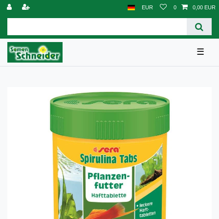
EUR
0
0,00 EUR
☰