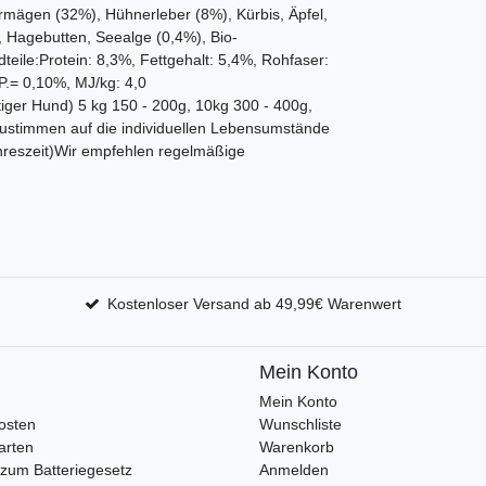
ägen (32%), Hühnerleber (8%), Kürbis, Äpfel,
 Hagebutten, Seealge (0,4%), Bio-
teile:Protein: 8,3%, Fettgehalt: 5,4%, Rohfaser:
P.= 0,10%, MJ/kg: 4,0
ger Hund) 5 kg 150 - 200g, 10kg 300 - 400g,
ustimmen auf die individuellen Lebensumstände
Jahreszeit)Wir empfehlen regelmäßige
Kostenloser Versand ab 49,99€ Warenwert
Mein Konto
Mein Konto
osten
Wunschliste
arten
Warenkorb
zum Batteriegesetz
Anmelden