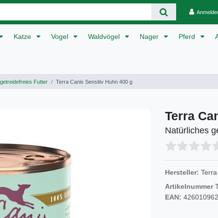
Anmelde
Katze
Vogel
Waldvögel
Nager
Pferd
getreidefreies Futter
Terra Canis Sensitiv Huhn 400 g
Terra Ca
Natürliches g
Hersteller:
Terra
Artikelnummer
EAN:
42601096