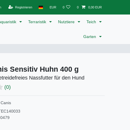
n
Registrieren
EUR
0
0
0,00 EUR
Aquaristik
Terraristik
Nutztiere
Teich
Garten
nis Sensitiv Huhn 400 g
etreidefreies Nassfutter für den Hund
(0)
 Canis
TEC140033
20479