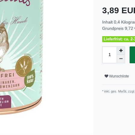
3,89 E
Inhalt
0,4
Kilogr
Grundpreis
9,72 
Lieferfrist: ca. 
Wunschliste
* inkl. ges. MwSt. zzgl.