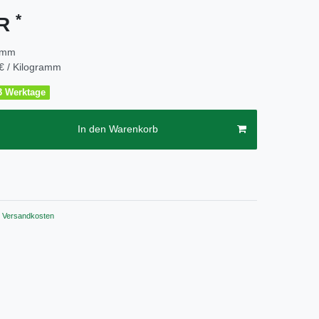
*
UR
amm
€ / Kilogramm
2-3 Werktage
In den Warenkorb
Versandkosten