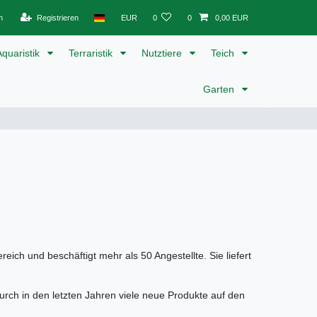
n
Registrieren
EUR
0
0
0,00 EUR
Aquaristik
Terraristik
Nutztiere
Teich
Garten
ch und beschäftigt mehr als 50 Angestellte. Sie liefert
urch in den letzten Jahren viele neue Produkte auf den