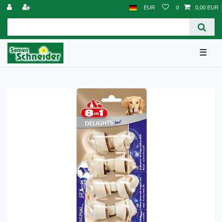
EUR
0
0,00 EUR
☰