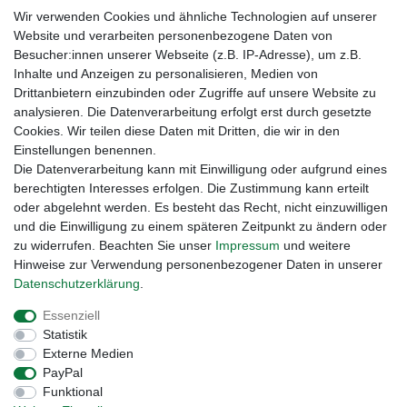
Kontakt
Wir verwenden Cookies und ähnliche Technologien auf unserer
Newsletter Anmeldung
Website und verarbeiten personenbezogene Daten von
Newsletter Abmeldung
Besucher:innen unserer Webseite (z.B. IP-Adresse), um z.B.
Inhalte und Anzeigen zu personalisieren, Medien von
Drittanbietern einzubinden oder Zugriffe auf unsere Website zu
analysieren. Die Datenverarbeitung erfolgt erst durch gesetzte
Cookies. Wir teilen diese Daten mit Dritten, die wir in den
Einstellungen benennen.
Die Datenverarbeitung kann mit Einwilligung oder aufgrund eines
berechtigten Interesses erfolgen. Die Zustimmung kann erteilt
oder abgelehnt werden. Es besteht das Recht, nicht einzuwilligen
und die Einwilligung zu einem späteren Zeitpunkt zu ändern oder
zu widerrufen. Beachten Sie unser
Impressum
und weitere
Hinweise zur Verwendung personenbezogener Daten in unserer
Daten­schutz­erklärung
.
Widerrufs­recht
Widerrufs­formular
Impressum
Essenziell
Statistik
Daten­schutz­erklärung
AGB
Kontakt
Externe Medien
PayPal
Funktional