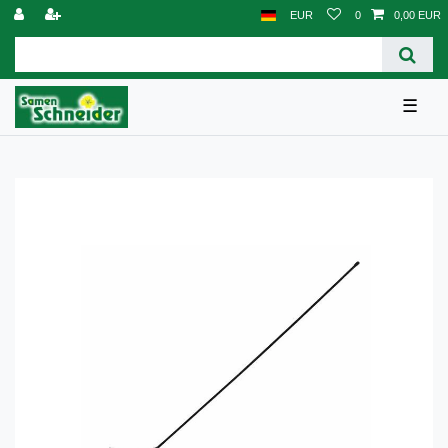
EUR
0
0,00 EUR
☰