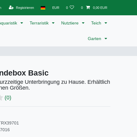
n
Registrieren
EUR
0
0
0,00 EUR
Aquaristik
Terraristik
Nutztiere
Teich
Garten
undebox Basic
 kurzzeitige Unterbringung zu Hause. Erhältlich
enen Größen.
(0)
TRX39701
97016