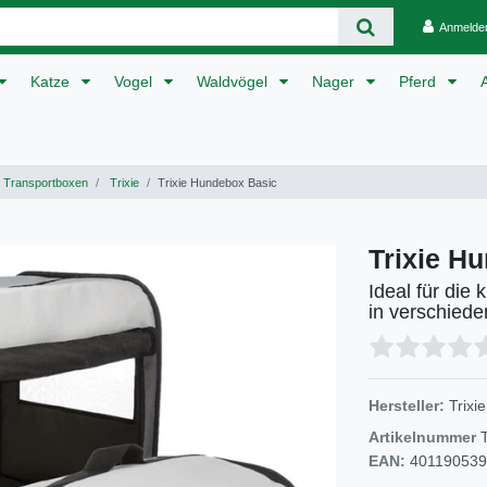
Anmelde
Katze
Vogel
Waldvögel
Nager
Pferd
Transportboxen
Trixie
Trixie Hundebox Basic
Trixie H
Ideal für die
in verschied
Hersteller:
Trixie
Artikelnummer
EAN:
40119053