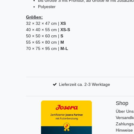
bis Größe S mit Fronttür, ab Größe M mit zusätzlic
Polyester
Größen:
32 × 32 × 47 cm |
XS
40 × 40 × 55 cm |
XS-S
50 × 50 × 60 cm |
S
55 × 65 × 80 cm |
M
70 × 75 × 95 cm |
M-L
Lieferzeit ca. 2-3 Werktage
Shop
Über Uns
Versandk
Zahlungs
Hinweise 