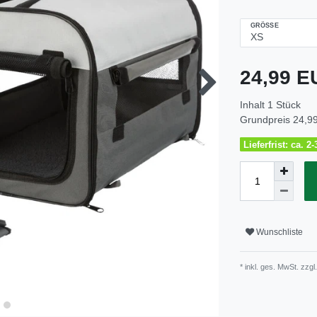
GRÖSSE
24,99 
Inhalt
1
Stück
Grundpreis
24,99
Lieferfrist: ca. 
Wunschliste
* inkl. ges. MwSt. zzgl.