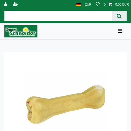
EUR
0
0,00 EUR
☰