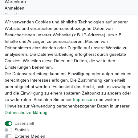
Warenkorb
Anmelden
Registrieren
Kontakt
Wir verwenden Cookies und ähnliche Technologien auf unserer
Newsletter Anmeldung
Website und verarbeiten personenbezogene Daten von
Newsletter Abmeldung
Besucher:innen unserer Webseite (z.B. IP-Adresse), um z.B.
Inhalte und Anzeigen zu personalisieren, Medien von
Drittanbietern einzubinden oder Zugriffe auf unsere Website zu
analysieren. Die Datenverarbeitung erfolgt erst durch gesetzte
Cookies. Wir teilen diese Daten mit Dritten, die wir in den
Einstellungen benennen.
Die Datenverarbeitung kann mit Einwilligung oder aufgrund eines
berechtigten Interesses erfolgen. Die Zustimmung kann erteilt
oder abgelehnt werden. Es besteht das Recht, nicht einzuwilligen
und die Einwilligung zu einem späteren Zeitpunkt zu ändern oder
zu widerrufen. Beachten Sie unser
Impressum
und weitere
Hinweise zur Verwendung personenbezogener Daten in unserer
Daten­schutz­erklärung
.
Widerrufs­recht
Widerrufs­formular
Impressum
Essenziell
Statistik
Daten­schutz­erklärung
AGB
Kontakt
Externe Medien