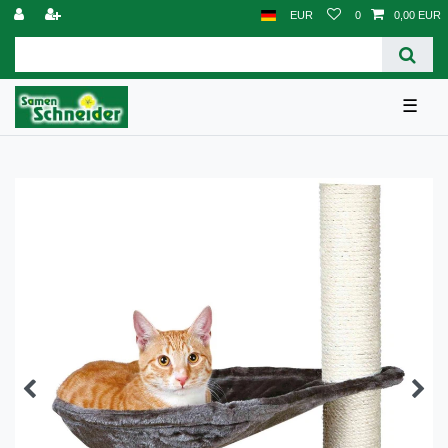
EUR
0
0,00 EUR
☰