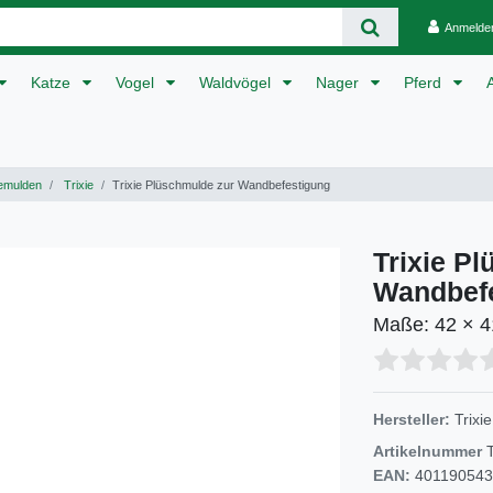
Anmelde
Katze
Vogel
Waldvögel
Nager
Pferd
emulden
Trixie
Trixie Plüschmulde zur Wandbefestigung
Trixie P
Wandbef
Maße: 42 × 4
Hersteller:
Trixie
Artikelnummer
EAN:
401190543