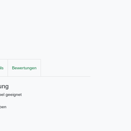
ls
Bewertungen
ung
el geeignet
uben