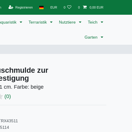
n
Registrieren
EUR
0
0
0,00 EUR
Aquaristik
Terraristik
Nutztiere
Teich
Garten
lüschmulde zur
estigung
1 cm. Farbe: beige
(0)
TRX43511
5114