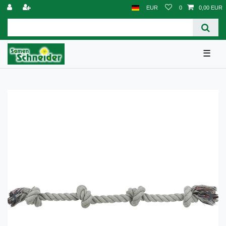
EUR
0
0,00 EUR
☰