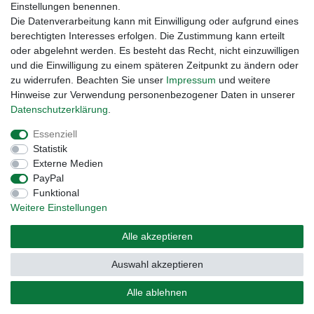
Einstellungen benennen.
Die Datenverarbeitung kann mit Einwilligung oder aufgrund eines
berechtigten Interesses erfolgen. Die Zustimmung kann erteilt
oder abgelehnt werden. Es besteht das Recht, nicht einzuwilligen
und die Einwilligung zu einem späteren Zeitpunkt zu ändern oder
zu widerrufen. Beachten Sie unser
Impressum
und weitere
Hinweise zur Verwendung personenbezogener Daten in unserer
Daten­schutz­erklärung
.
Widerrufs­recht
Widerrufs­formular
Impressum
Essenziell
Statistik
Daten­schutz­erklärung
AGB
Kontakt
Externe Medien
PayPal
Funktional
Weitere Einstellungen
Alle akzeptieren
Auswahl akzeptieren
© Copyright 2026 | Alle Rechte vorbehalten.
Alle ablehnen