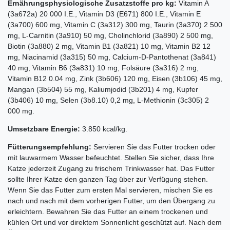
Ernährungsphysiologische Zusatzstoffe pro kg:
Vitamin A
(3a672a) 20 000 I.E., Vitamin D3 (E671) 800 I.E., Vitamin E
(3a700) 600 mg, Vitamin C (3a312) 300 mg, Taurin (3a370) 2 500
mg, L-Carnitin (3a910) 50 mg, Cholinchlorid (3a890) 2 500 mg,
Biotin (3a880) 2 mg, Vitamin B1 (3a821) 10 mg, Vitamin B2 12
mg, Niacinamid (3a315) 50 mg, Calcium-D-Pantothenat (3a841)
40 mg, Vitamin B6 (3a831) 10 mg, Folsäure (3a316) 2 mg,
Vitamin B12 0.04 mg, Zink (3b606) 120 mg, Eisen (3b106) 45 mg,
Mangan (3b504) 55 mg, Kaliumjodid (3b201) 4 mg, Kupfer
(3b406) 10 mg, Selen (3b8.10) 0,2 mg, L-Methionin (3c305) 2
000 mg.
Umsetzbare Energie:
3.850 kcal/kg.
Fütterungsempfehlung:
Servieren Sie das Futter trocken oder
mit lauwarmem Wasser befeuchtet. Stellen Sie sicher, dass Ihre
Katze jederzeit Zugang zu frischem Trinkwasser hat. Das Futter
sollte Ihrer Katze den ganzen Tag über zur Verfügung stehen.
Wenn Sie das Futter zum ersten Mal servieren, mischen Sie es
nach und nach mit dem vorherigen Futter, um den Übergang zu
erleichtern. Bewahren Sie das Futter an einem trockenen und
kühlen Ort und vor direktem Sonnenlicht geschützt auf. Nach dem