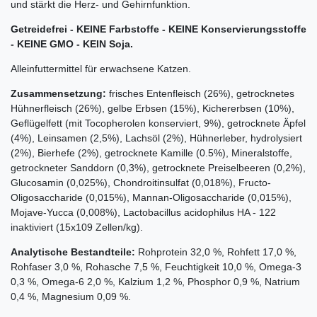
und stärkt die Herz- und Gehirnfunktion.
Getreidefrei - KEINE Farbstoffe - KEINE Konservierungsstoffe
- KEINE GMO - KEIN Soja.
Alleinfuttermittel für erwachsene Katzen.
Zusammensetzung:
frisches Entenfleisch (26%), getrocknetes
Hühnerfleisch (26%), gelbe Erbsen (15%), Kichererbsen (10%),
Geflügelfett (mit Tocopherolen konserviert, 9%), getrocknete Äpfel
(4%), Leinsamen (2,5%), Lachsöl (2%), Hühnerleber, hydrolysiert
(2%), Bierhefe (2%), getrocknete Kamille (0.5%), Mineralstoffe,
getrockneter Sanddorn (0,3%), getrocknete Preiselbeeren (0,2%),
Glucosamin (0,025%), Chondroitinsulfat (0,018%), Fructo-
Oligosaccharide (0,015%), Mannan-Oligosaccharide (0,015%),
Mojave-Yucca (0,008%), Lactobacillus acidophilus HA - 122
inaktiviert (15x109 Zellen/kg).
Analytische Bestandteile:
Rohprotein 32,0 %, Rohfett 17,0 %,
Rohfaser 3,0 %, Rohasche 7,5 %, Feuchtigkeit 10,0 %, Omega-3
0,3 %, Omega-6 2,0 %, Kalzium 1,2 %, Phosphor 0,9 %, Natrium
0,4 %, Magnesium 0,09 %.