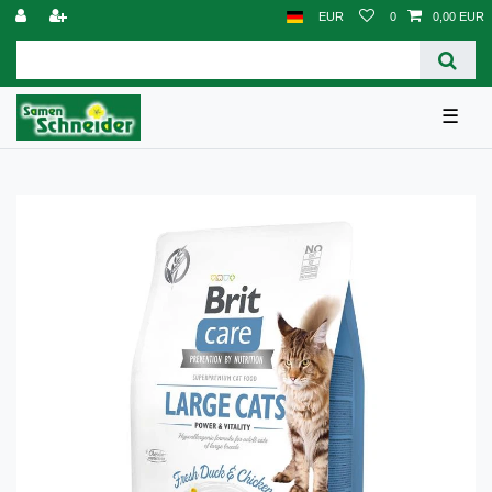
EUR
0
0,00 EUR
☰