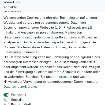
Warenkorb
Anmelden
Registrieren
Kontakt
Wir verwenden Cookies und ähnliche Technologien auf unserer
Newsletter Anmeldung
Website und verarbeiten personenbezogene Daten von
Newsletter Abmeldung
Besucher:innen unserer Webseite (z.B. IP-Adresse), um z.B.
Inhalte und Anzeigen zu personalisieren, Medien von
Drittanbietern einzubinden oder Zugriffe auf unsere Website zu
analysieren. Die Datenverarbeitung erfolgt erst durch gesetzte
Cookies. Wir teilen diese Daten mit Dritten, die wir in den
Einstellungen benennen.
Die Datenverarbeitung kann mit Einwilligung oder aufgrund eines
berechtigten Interesses erfolgen. Die Zustimmung kann erteilt
oder abgelehnt werden. Es besteht das Recht, nicht einzuwilligen
und die Einwilligung zu einem späteren Zeitpunkt zu ändern oder
zu widerrufen. Beachten Sie unser
Impressum
und weitere
Hinweise zur Verwendung personenbezogener Daten in unserer
Daten­schutz­erklärung
.
Widerrufs­recht
Widerrufs­formular
Impressum
Essenziell
Statistik
Daten­schutz­erklärung
AGB
Kontakt
Externe Medien