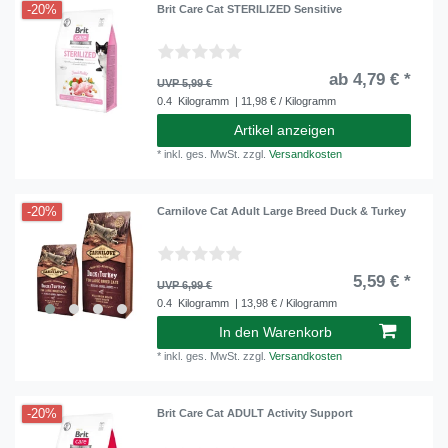
-20%
Brit Care Cat STERILIZED Sensitive
ab 4,79 € *
UVP 5,99 €
0.4
Kilogramm
| 11,98 € / Kilogramm
Artikel anzeigen
*
inkl. ges. MwSt.
zzgl.
Versandkosten
-20%
Carnilove Cat Adult Large Breed Duck & Turkey
5,59 € *
UVP 6,99 €
0.4
Kilogramm
| 13,98 € / Kilogramm
In den Warenkorb
*
inkl. ges. MwSt.
zzgl.
Versandkosten
-20%
Brit Care Cat ADULT Activity Support