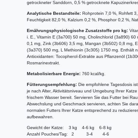
getrockneter Sanddorn, 0,5 % getrocknete Kapuzinerkre
Analytische Bestandteile:
Rohprotein 7,0 %, Rohfett 3
Feuchtigkeit 82,0 %, Kalzium 0,2 %, Phosphor 0,2 %, Na
Ernährungsphysiologische Zusatzstoffe pro kg:
Vita
i. E., Vitamin E (3a700) 50 mg, Cholinchlorid (3a890) 60
0,1 mg, Zink (3b606) 3,5 mg, Mangan (3b502) 0,8 mg, Ei
(3a370) 500 mg, L Methionin (3c305) 1750 mg. Enthält n
Antioxidanten: Tocopherol-Extrakte aus Pflanzenöl (1b306
Rosmarinextrakt.
Metabolisierbare Energie:
760 kcal/kg.
Fütterungsempfehlung:
Die empfohlene Tagesdosis ist
je nach Alter, Aktivitätsniveau und Umgebung Ihrer Katze 
frischem Wasser bereit. Servieren Sie das Futter bei R
Abwechslung und Geschmack servieren, achten Sie darau
normalen Futters Ihrer Katze entsprechend zu reduzier
aufbewahren.
Gewicht der Katze: 3 kg 4-6 kg 6-8 kg
Anzahl Pouches/Tag: 2 3-4 4-6