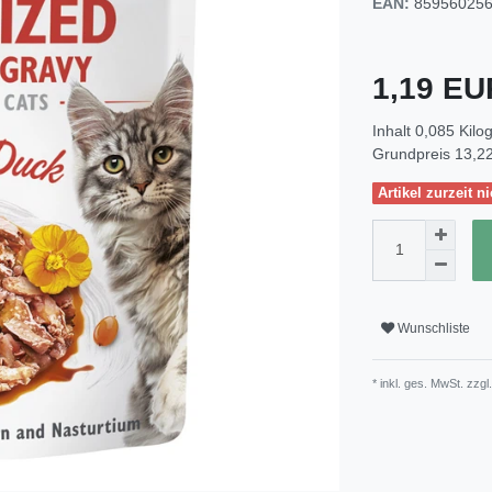
EAN:
85956025
1,19 E
Inhalt
0,085
Kil
Grundpreis
13,22
Artikel zurzeit ni
Wunschliste
* inkl. ges. MwSt. zzgl.