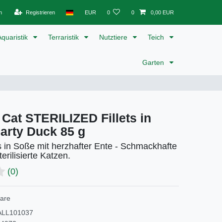
n
Registrieren
EUR
0
0
0,00 EUR
Aquaristik
Terraristik
Nutztiere
Teich
Garten
 Cat STERILIZED Fillets in
arty Duck 85 g
s in Soße mit herzhafter Ente - Schmackhafte
erilisierte Katzen.
(0)
Care
ALL101037