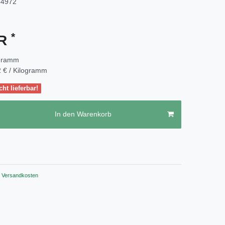
64972
*
UR
ogramm
 € / Kilogramm
cht lieferbar!
In den Warenkorb
Versandkosten