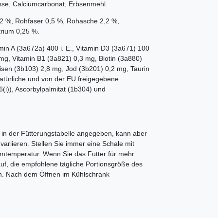
sse, Calciumcarbonat, Erbsenmehl.
,2 %, Rohfaser 0,5 %, Rohasche 2,2 %,
trium 0,25 %.
min A (3a672a) 400 i. E., Vitamin D3 (3a671) 100
 mg, Vitamin B1 (3a821) 0,3 mg, Biotin (3a880)
sen (3b103) 2,8 mg, Jod (3b201) 0,2 mg, Taurin
atürliche und von der EU freigegebene
(i)), Ascorbylpalmitat (1b304) und
 in der Fütterungstabelle angegeben, kann aber
variieren. Stellen Sie immer eine Schale mit
aumtemperatur. Wenn Sie das Futter für mehr
f, die empfohlene tägliche Portionsgröße des
en. Nach dem Öffnen im Kühlschrank