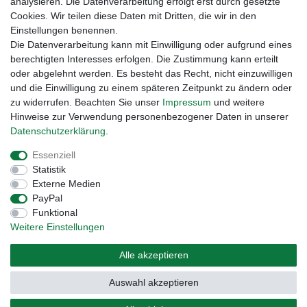
analysieren. Die Datenverarbeitung erfolgt erst durch gesetzte
Cookies. Wir teilen diese Daten mit Dritten, die wir in den
Einstellungen benennen.
Die Datenverarbeitung kann mit Einwilligung oder aufgrund eines
berechtigten Interesses erfolgen. Die Zustimmung kann erteilt
oder abgelehnt werden. Es besteht das Recht, nicht einzuwilligen
und die Einwilligung zu einem späteren Zeitpunkt zu ändern oder
zu widerrufen. Beachten Sie unser
Impressum
und weitere
Hinweise zur Verwendung personenbezogener Daten in unserer
Daten­schutz­erklärung
.
Widerrufs­recht
Widerrufs­formular
Impressum
Essenziell
Statistik
Daten­schutz­erklärung
AGB
Kontakt
Externe Medien
PayPal
Funktional
Weitere Einstellungen
Alle akzeptieren
Auswahl akzeptieren
© Copyright 2026 | Alle Rechte vorbehalten.