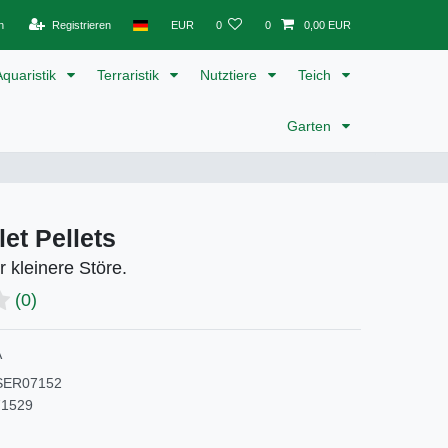
n
Registrieren
EUR
0
0
0,00 EUR
Aquaristik
Terraristik
Nutztiere
Teich
Garten
let Pellets
r kleinere Störe.
(0)
A
SER07152
71529