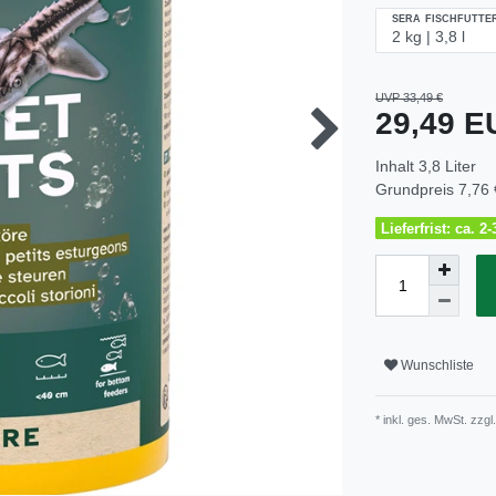
SERA FISCHFUTTE
UVP 33,49 €
29,49 
Inhalt
3,8
Liter
Grundpreis
7,76 
Lieferfrist: ca. 
Wunschliste
* inkl. ges. MwSt. zzgl.