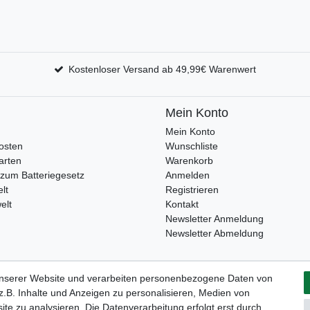
Kostenloser Versand ab 49,99€ Warenwert
Mein Konto
Mein Konto
osten
Wunschliste
arten
Warenkorb
zum Batteriegesetz
Anmelden
lt
Registrieren
elt
Kontakt
Newsletter Anmeldung
Newsletter Abmeldung
unserer Website und verarbeiten personenbezogene Daten von
Widerrufs­formular
Impressum
Daten­schutz­erklärung
A
.B. Inhalte und Anzeigen zu personalisieren, Medien von
ite zu analysieren. Die Datenverarbeitung erfolgt erst durch