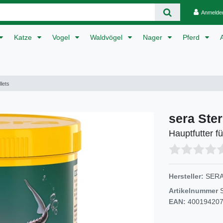
Anmelde
Katze
Vogel
Waldvögel
Nager
Pferd
llets
sera Ster
Hauptfutter fü
Hersteller:
SER
Artikelnummer
EAN:
40019420