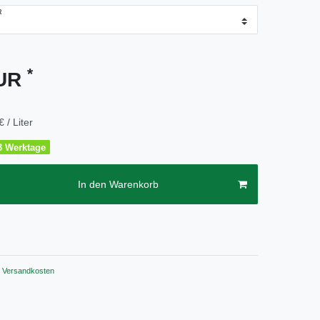
R
*
EUR
€ / Liter
2-3 Werktage
In den Warenkorb
Versandkosten