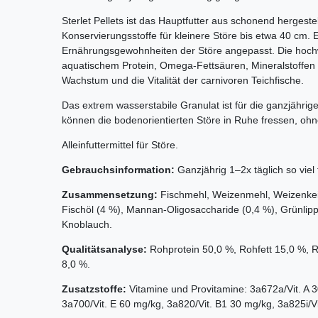
Sterlet Pellets ist das Hauptfutter aus schonend hergest
Konservierungsstoffe für kleinere Störe bis etwa 40 cm. Es
Ernährungsgewohnheiten der Störe angepasst. Die hochwe
aquatischem Protein, Omega-Fettsäuren, Mineralstoffe
Wachstum und die Vitalität der carnivoren Teichfische.
Das extrem wasserstabile Granulat ist für die ganzjährig
können die bodenorientierten Störe in Ruhe fressen, ohn
Alleinfuttermittel für Störe.
Gebrauchsinformation:
Ganzjährig 1–2x täglich so viel 
Zusammensetzung:
Fischmehl, Weizen­mehl, Weizenkei
Fischöl (4 %), Mannan-Oligo­saccharide (0,4 %), Grünli
Knoblauch.
Qualitätsanalyse:
Rohprotein 50,0 %, Rohfett 15,0 %, 
8,0 %.
Zusatzstoffe:
Vitamine und Provitamine: 3a672a/Vit. A 3
3a700/Vit. E 60 mg/kg, 3a820/Vit. B1 30 mg/kg, 3a825i/Vi