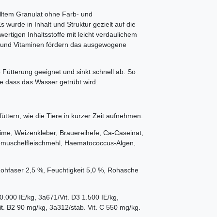
elltem Granulat ohne Farb- und
 wurde in Inhalt und Struktur gezielt auf die
rtigen Inhaltsstoffe mit leicht verdaulichem
n und Vitaminen fördern das ausgewogene
e Fütterung geeignet und sinkt schnell ab. So
e dass das Wasser getrübt wird.
füttern, wie die Tiere in kurzer Zeit aufnehmen.
me, Weizenkleber, Brauerei­hefe, Ca-Caseinat,
ppmuschelfleischmehl, Haematococcus-Algen,
Rohfaser 2,5 %, Feuchtigkeit 5,0 %, Rohasche
0.000 IE/kg, 3a671/Vit. D3 1.500 IE/kg,
t. B2 90 mg/kg, 3a312/stab. Vit. C 550 mg/kg.