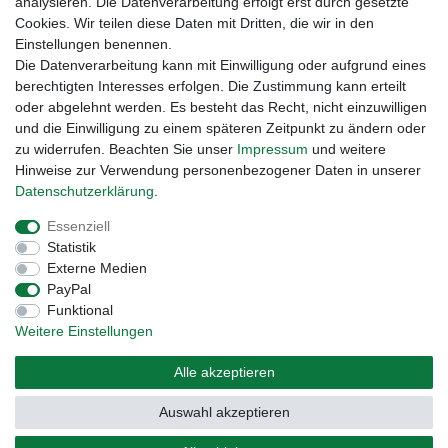
analysieren. Die Datenverarbeitung erfolgt erst durch gesetzte
Cookies. Wir teilen diese Daten mit Dritten, die wir in den
Einstellungen benennen.
Die Datenverarbeitung kann mit Einwilligung oder aufgrund eines
berechtigten Interesses erfolgen. Die Zustimmung kann erteilt
oder abgelehnt werden. Es besteht das Recht, nicht einzuwilligen
und die Einwilligung zu einem späteren Zeitpunkt zu ändern oder
zu widerrufen. Beachten Sie unser
Impressum
und weitere
Hinweise zur Verwendung personenbezogener Daten in unserer
Daten­schutz­erklärung
.
Widerrufs­recht
Widerrufs­formular
Impressum
Essenziell
Statistik
Daten­schutz­erklärung
AGB
Kontakt
Externe Medien
PayPal
Funktional
Weitere Einstellungen
Alle akzeptieren
Auswahl akzeptieren
© Copyright 2026 | Alle Rechte vorbehalten.