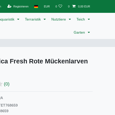
n
Registrieren
EUR
0
0
0,00 EUR
Aquaristik
Terraristik
Nutztiere
Teich
Garten
lica Fresh Rote Mückenlarven
(0)
RA
TET768659
68659