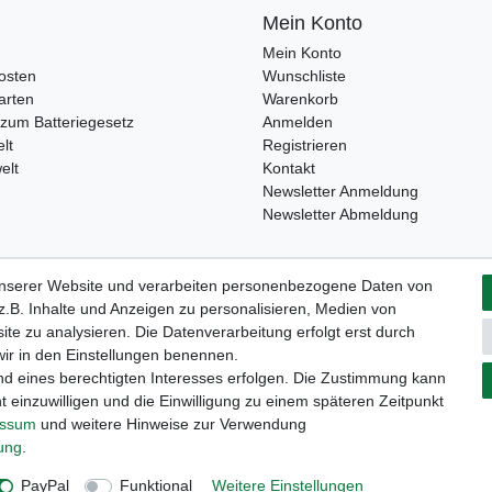
Mein Konto
Mein Konto
osten
Wunschliste
arten
Warenkorb
zum Batteriegesetz
Anmelden
lt
Registrieren
elt
Kontakt
Newsletter Anmeldung
Newsletter Abmeldung
unserer Website und verarbeiten personenbezogene Daten von
Widerrufs­formular
Impressum
Daten­schutz­erklärung
A
.B. Inhalte und Anzeigen zu personalisieren, Medien von
ite zu analysieren. Die Datenverarbeitung erfolgt erst durch
 wir in den Einstellungen benennen.
nd eines berechtigten Interesses erfolgen. Die Zustimmung kann
t einzuwilligen und die Einwilligung zu einem späteren Zeitpunkt
essum
und weitere Hinweise zur Verwendung
rung
.
PayPal
Funktional
Weitere Einstellungen
© Copyright 2026 | Alle Rechte vorbehalten.