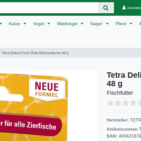
Anmelde
Katze
Vogel
Waldvögel
Nager
Pferd
Tetra Delica Fresh Rote Mückenlarven 48 g
Tetra De
48 g
Fischfutter
Hersteller:
TET
Artikelnummer
EAN:
40042187