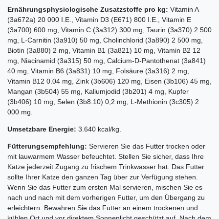
Ernährungsphysiologische Zusatzstoffe pro kg:
Vitamin A
(3a672a) 20 000 I.E., Vitamin D3 (E671) 800 I.E., Vitamin E
(3a700) 600 mg, Vitamin C (3a312) 300 mg, Taurin (3a370) 2 500
mg, L-Carnitin (3a910) 50 mg, Cholinchlorid (3a890) 2 500 mg,
Biotin (3a880) 2 mg, Vitamin B1 (3a821) 10 mg, Vitamin B2 12
mg, Niacinamid (3a315) 50 mg, Calcium-D-Pantothenat (3a841)
40 mg, Vitamin B6 (3a831) 10 mg, Folsäure (3a316) 2 mg,
Vitamin B12 0.04 mg, Zink (3b606) 120 mg, Eisen (3b106) 45 mg,
Mangan (3b504) 55 mg, Kaliumjodid (3b201) 4 mg, Kupfer
(3b406) 10 mg, Selen (3b8.10) 0,2 mg, L-Methionin (3c305) 2
000 mg.
Umsetzbare Energie:
3.640 kcal/kg.
Fütterungsempfehlung:
Servieren Sie das Futter trocken oder
mit lauwarmem Wasser befeuchtet. Stellen Sie sicher, dass Ihre
Katze jederzeit Zugang zu frischem Trinkwasser hat. Das Futter
sollte Ihrer Katze den ganzen Tag über zur Verfügung stehen.
Wenn Sie das Futter zum ersten Mal servieren, mischen Sie es
nach und nach mit dem vorherigen Futter, um den Übergang zu
erleichtern. Bewahren Sie das Futter an einem trockenen und
kühlen Ort und vor direktem Sonnenlicht geschützt auf. Nach dem