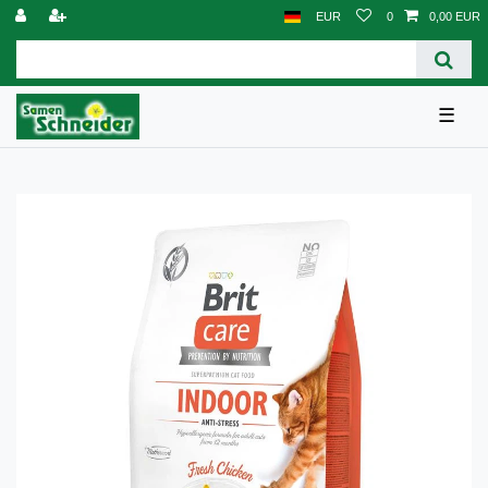
EUR
0
0,00 EUR
☰