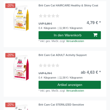
-20%
Brit Care Cat HAIRCARE Healthy & Shiny Coat
4,79 € *
UVP 5,99 €
0.4
Kilogramm
| 11,98 € / Kilogramm
In den Warenkorb
*
inkl. ges. MwSt.
zzgl.
Versandkosten
-20%
Brit Care Cat ADULT Activity Support
ab 4,63 € *
UVP 5,79 €
0.4
Kilogramm
| 11,58 € / Kilogramm
Artikel anzeigen
*
inkl. ges. MwSt.
zzgl.
Versandkosten
-20%
Brit Care Cat STERILIZED Sensitive