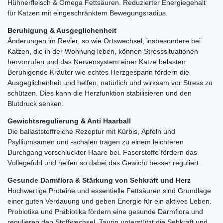
Hühnerfleisch & Omega Fettsäuren. Reduzierter Energiegehalt
für Katzen mit eingeschränktem Bewegungsradius.
Beruhigung & Ausgeglichenheit
Änderungen im Revier, so wie Ortswechsel, insbesondere bei
Katzen, die in der Wohnung leben, können Stresssituationen
hervorrufen und das Nervensystem einer Katze belasten.
Beruhigende Kräuter wie echtes Herzgespann fördern die
Ausgeglichenheit und helfen, natürlich und wirksam vor Stress zu
schützen. Dies kann die Herzfunktion stabilisieren und den
Blutdruck senken.
Gewichtsregulierung & Anti Haarball
Die ballaststoffreiche Rezeptur mit Kürbis, Äpfeln und
Psylliumsamen und -schalen tragen zu einem leichteren
Durchgang verschluckter Haare bei. Faserstoffe fördern das
Völlegefühl und helfen so dabei das Gewicht besser reguliert.
Gesunde Darmflora & Stärkung von Sehkraft und Herz
Hochwertige Proteine und essentielle Fettsäuren sind Grundlage
einer guten Verdauung und geben Energie für ein aktives Leben.
Probiotika und Präbiotika fördern eine gesunde Darmflora und
regulieren den Stoffwechsel. Taurin unterstützt die Sehkraft und