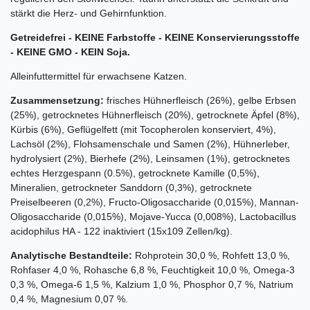
stärkt die Herz- und Gehirnfunktion.
Getreidefrei - KEINE Farbstoffe - KEINE Konservierungsstoffe
- KEINE GMO - KEIN Soja.
Alleinfuttermittel für erwachsene Katzen.
Zusammensetzung:
frisches Hühnerfleisch (26%), gelbe Erbsen
(25%), getrocknetes Hühnerfleisch (20%), getrocknete Äpfel (8%),
Kürbis (6%), Geflügelfett (mit Tocopherolen konserviert, 4%),
Lachsöl (2%), Flohsamenschale und Samen (2%), Hühnerleber,
hydrolysiert (2%), Bierhefe (2%), Leinsamen (1%), getrocknetes
echtes Herzgespann (0.5%), getrocknete Kamille (0,5%),
Mineralien, getrockneter Sanddorn (0,3%), getrocknete
Preiselbeeren (0,2%), Fructo-Oligosaccharide (0,015%), Mannan-
Oligosaccharide (0,015%), Mojave-Yucca (0,008%), Lactobacillus
acidophilus HA - 122 inaktiviert (15x109 Zellen/kg).
Analytische Bestandteile:
Rohprotein 30,0 %, Rohfett 13,0 %,
Rohfaser 4,0 %, Rohasche 6,8 %, Feuchtigkeit 10,0 %, Omega-3
0,3 %, Omega-6 1,5 %, Kalzium 1,0 %, Phosphor 0,7 %, Natrium
0,4 %, Magnesium 0,07 %.